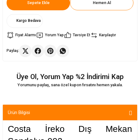
Sepete Ekle
Hemen Al
ler
rı
ları
Kargo Bedava
r
i
Fiyat Alarmı
Yorum Yap
Tavsiye Et
Karşılaştır
arı
r
Paylaş:
kımları
ları
Üye Ol, Yorum Yap %2 İndirimi Kap
sa Sandalye
Yorumunu paylaş, sana özel kupon fırsatını hemen yakala.
Ürün Bilgisi
Costa İreko Dış Mekan