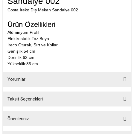
Sandalye 002
Costa İreko Dış Mekan Sandalye 002
Ürün Özellikleri
Alüminyum Profil
Elektrostatik Toz Boya
İreco Oturak, Sırt ve Kollar
Genişlik:54 cm
Derinlik:62 cm
Yükseklik:85 cm
Yorumlar
Taksit Seçenekleri
Bu ürüne ilk yorumu siz yapın!
Önerileriniz
Yorum Yaz
Bu ürünün fiyat bilgisi, resim, ürün açıklamalarında ve diğer konularda