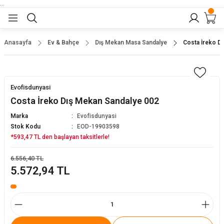
...
Geri Dön
Geri Dön
Geri Dön
Geri Dön
Geri Dön
lar
nler
Anasayfa
Ev & Bahçe
Dış Mekan Masa Sandalye
Costa İreko D
eler
ları
r
er
Evofisdunyasi
eler
ğu
r
Costa İreko Dış Mekan Sandalye 002
Marka
Evofisdunyasi
arı
Stok Kodu
EOD-19903598
*593,47 TL den başlayan taksitlerle!
yeler
ı
r
aları
6.556,40 TL
5.572,94 TL
eler
pları
 Sandalyesi
er
alyeleri
tuklar
dalyeler
arı
baları