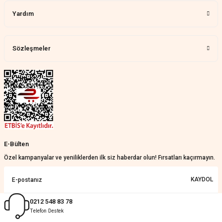
Yardım
Harika bir ürün, çok beğendim.
Mağazadan çok memnun
kaldım.WhatsApp'tan cevap hemen
verirler, çok yardım ederler.
Sözleşmeler
Teslim çok çabuk geldi. Montaj çok
kolaydı. Her şeyi dört dört oldu
Nathalie Prevost | 22/07/2026
Çok ilgililerdi
Merve Özen | 17/07/2026
Güzel bir site
E-Bülten
KeRiM BeRBeR | 16/07/2026
Özel kampanyalar ve yeniliklerden ilk siz haberdar olun! Fırsatları kaçırmayın.
Sorunsuz ve güvenilir
KAYDOL
Muhammed Adsiz | 14/07/2026
0212 548 83 78
Telefon Destek
Kolay