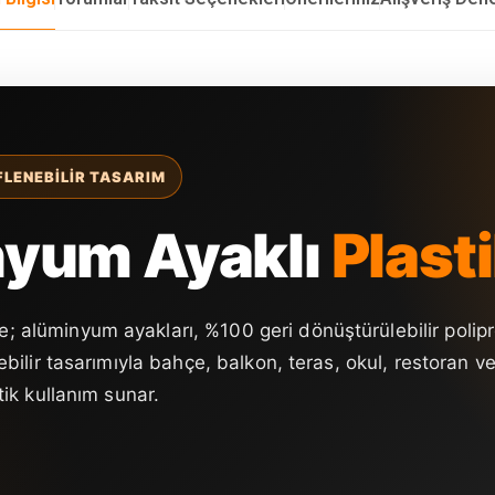
FLENEBILIR TASARIM
nyum Ayaklı
Plast
; alüminyum ayakları, %100 geri dönüştürülebilir polipr
nebilir tasarımıyla bahçe, balkon, teras, okul, restoran v
tik kullanım sunar.