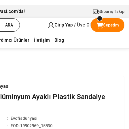
yasi.com’da!
Sipariş Takip
Giriş Yap
/ Üye Ol
ARA
Sepetim
rdımcı Ürünler
İletişim
Blog
nyasi
lüminyum Ayaklı Plastik Sandalye
Evofisdunyasi
EOD-19902969_15830