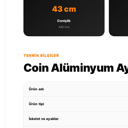
43 cm
Genişlik
430 mm
TEKNIK BILGILER
Coin Alüminyum Ayak
Ürün adı
Ürün tipi
İskelet ve ayaklar