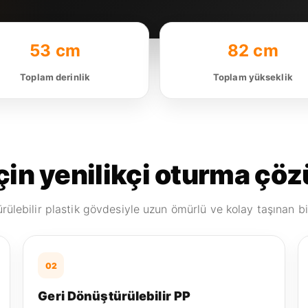
53 cm
82 cm
Toplam derinlik
Toplam yükseklik
için yenilikçi oturma ç
ülebilir plastik gövdesiyle uzun ömürlü ve kolay taşınan bi
02
Geri Dönüştürülebilir PP