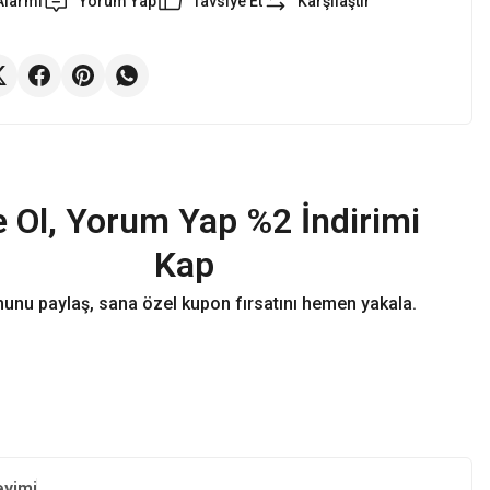
Alarmı
Yorum Yap
Tavsiye Et
Karşılaştır
 Ol, Yorum Yap %2 İndirimi
Kap
unu paylaş, sana özel kupon fırsatını hemen yakala.
eyimi