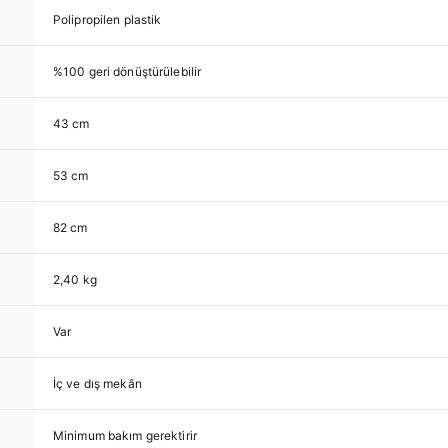
Polipropilen plastik
%100 geri dönüştürülebilir
43 cm
53 cm
82 cm
2,40 kg
Var
İç ve dış mekân
Minimum bakım gerektirir