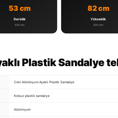
53 cm
82 cm
Derinlik
Yükseklik
530 mm
820 mm
lı Plastik Sandalye tek
Coin Alüminyum Ayaklı Plastik Sandalye
Kolsuz plastik sandalye
Alüminyum