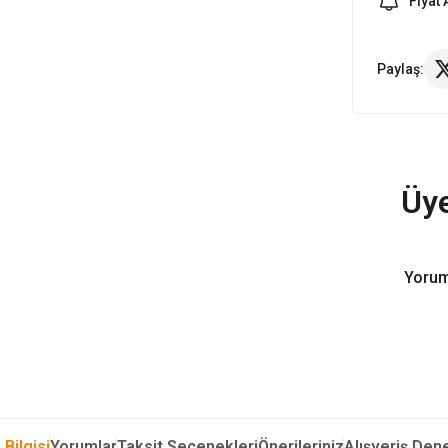
Fiyat 
Paylaş:
Üye
Yorum
 Bilgisi
Yorumlar
Taksit Seçenekleri
Önerileriniz
Alışveriş Den