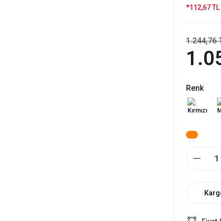
*112,67 TL 
1.244,76 
1.0
Renk
Karg