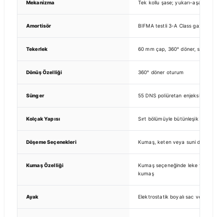
Mekanizma
Tek kollu şase; yukarı-aşağı otur
Amortisör
BIFMA testli 3-A Class gazlı amor
Tekerlek
60 mm çap, 360° döner, sert v
Dönüş Özelliği
360° döner oturum
Sünger
55 DNS poliüretan enjeksiyon sü
Kolçak Yapısı
Sırt bölümüyle bütünleşik sabit k
Döşeme Seçenekleri
Kumaş, keten veya suni deri
Kumaş Özelliği
Kumaş seçeneğinde leke tutmaya ka
kumaş
Ayak
Elektrostatik boyalı sac veya kr