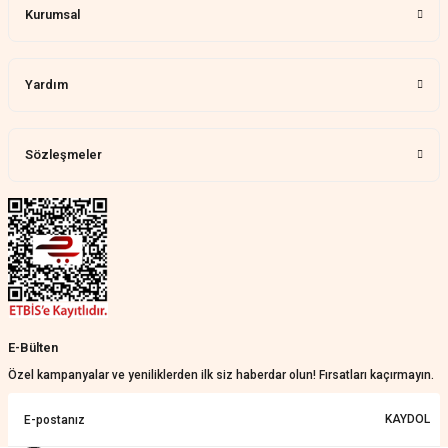
Kurumsal
Memnun kaldık allah razı olsu
Aylin Tetik | 25/07/2026
Yardım
Harika bir ürün, çok beğendim.
Mağazadan çok memnun
kaldım.WhatsApp'tan cevap hemen
verirler, çok yardım ederler.
Sözleşmeler
Teslim çok çabuk geldi. Montaj çok
kolaydı. Her şeyi dört dört oldu
Nathalie Prevost | 22/07/2026
Çok ilgililerdi
Merve Özen | 17/07/2026
Güzel bir site
E-Bülten
KeRiM BeRBeR | 16/07/2026
Özel kampanyalar ve yeniliklerden ilk siz haberdar olun! Fırsatları kaçırmayın.
Sorunsuz ve güvenilir
KAYDOL
Muhammed Adsiz | 14/07/2026