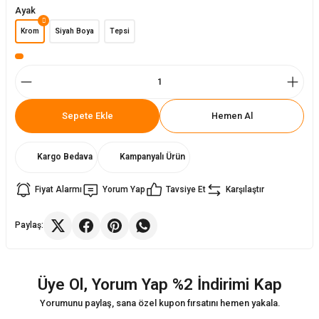
Ayak
Krom
Siyah Boya
Tepsi
ler
rı
ları
r
i
arı
r
Sepete Ekle
Hemen Al
kımları
ları
Kargo Bedava
Kampanyalı Ürün
sa Sandalye
Fiyat Alarmı
Yorum Yap
Tavsiye Et
Karşılaştır
Paylaş:
Üye Ol, Yorum Yap %2 İndirimi Kap
Yorumunu paylaş, sana özel kupon fırsatını hemen yakala.