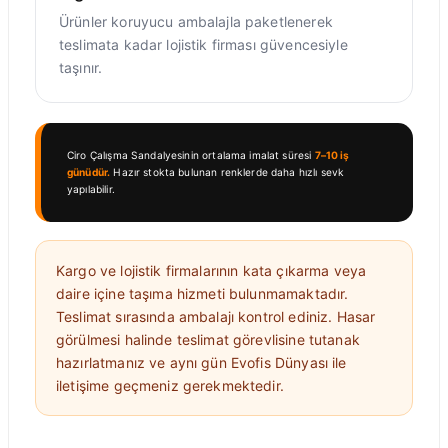
Ürünler koruyucu ambalajla paketlenerek
teslimata kadar lojistik firması güvencesiyle
taşınır.
Ciro Çalışma Sandalyesinin ortalama imalat süresi
7–10 iş
günüdür.
Hazır stokta bulunan renklerde daha hızlı sevk
yapılabilir.
Kargo ve lojistik firmalarının kata çıkarma veya
daire içine taşıma hizmeti bulunmamaktadır.
Teslimat sırasında ambalajı kontrol ediniz. Hasar
görülmesi halinde teslimat görevlisine tutanak
hazırlatmanız ve aynı gün Evofis Dünyası ile
iletişime geçmeniz gerekmektedir.