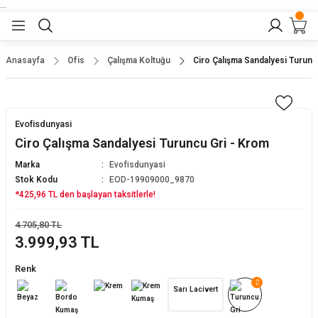
...
Geri Dön
Geri Dön
Geri Dön
Geri Dön
Geri Dön
lar
nler
Anasayfa
Ofis
Çalışma Koltuğu
Ciro Çalışma Sandalyesi Turunc
eler
ları
r
er
Evofisdunyasi
eler
ğu
r
Ciro Çalışma Sandalyesi Turuncu Gri - Krom
Marka
Evofisdunyasi
arı
Stok Kodu
EOD-19909000_9870
*425,96 TL den başlayan taksitlerle!
yeler
ı
r
aları
4.705,80 TL
3.999,93 TL
eler
pları
 Sandalyesi
Renk
er
alyeleri
tuklar
Sarı Lacivert
dalyeler
arı
baları