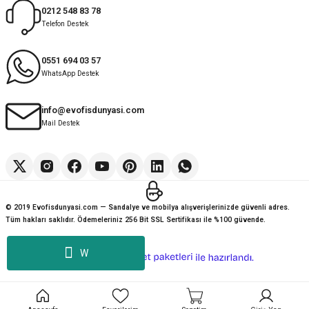
0212 548 83 78
Telefon Destek
Kolay
G... K... | 14/07/2026
0551 694 03 57
WhatsApp Destek
Deneyimini Paylaş
Diğer yorumları göster
info@evofisdunyasi.com
Mail Destek
© 2019 Evofisdunyasi.com — Sandalye ve mobilya alışverişlerinizde güvenli adres.
Tüm hakları saklıdır. Ödemeleriniz 256 Bit SSL Sertifikası ile %100 güvende.
W
ideasoft
ile
e-
hazırlandı.
ticaret
paketleri