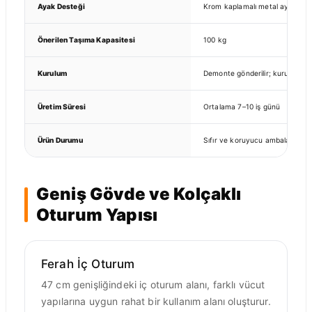
Ayak Desteği
Krom kaplamalı metal ayak da
Önerilen Taşıma Kapasitesi
100 kg
Kurulum
Demonte gönderilir; kurulumu k
Üretim Süresi
Ortalama 7–10 iş günü
Ürün Durumu
Sıfır ve koruyucu ambalajlı
Geniş Gövde ve Kolçaklı
Oturum Yapısı
Ferah İç Oturum
47 cm genişliğindeki iç oturum alanı, farklı vücut
yapılarına uygun rahat bir kullanım alanı oluşturur.