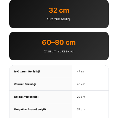
32 cm
Sırt Yüksekliği
60–80 cm
Oturum Yüksekliği
İç Oturum Genişliği
47 cm
Oturum Derinliği
43 cm
Kolçak Yüksekliği
20 cm
Kolçaklar Arası Genişlik
57 cm