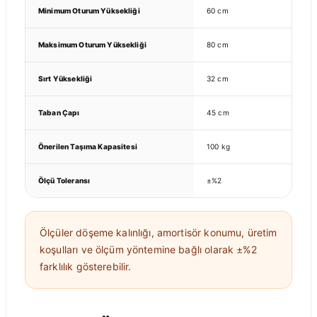
Minimum Oturum Yüksekliği
60 cm
Maksimum Oturum Yüksekliği
80 cm
Sırt Yüksekliği
32 cm
Taban Çapı
45 cm
Önerilen Taşıma Kapasitesi
100 kg
Ölçü Toleransı
±%2
Ölçüler döşeme kalınlığı, amortisör konumu, üretim
koşulları ve ölçüm yöntemine bağlı olarak ±%2
farklılık gösterebilir.