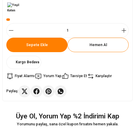
ler
rı
ları
r
i
Sepete Ekle
Hemen Al
arı
r
kımları
ları
Kargo Bedava
Fiyat Alarmı
Yorum Yap
Tavsiye Et
Karşılaştır
sa Sandalye
Paylaş:
Üye Ol, Yorum Yap %2 İndirimi Kap
Yorumunu paylaş, sana özel kupon fırsatını hemen yakala.