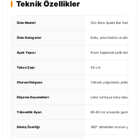
Teknik Özellikler
Ürün Modeli
Ciro Boru Ayaklı Bar Sandalyesi
Ürün Kategorisi
Kollu, amortisörlü ve döner bar
Ayak Yapısı
Krom kaplamalı çelik boru ve m
Taban Çapı
45 cm
Oturum Dolgusu
Yüksek yoğunluklu poliüretan 
Döşeme Seçenekleri
Leke tutmaya karşı dayanıklı k
Yükseklik Ayarı
60–80 cm arasında gazlı amorti
Dönüş Özelliği
360° dönebilen oturum yapısı