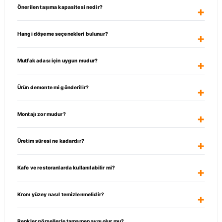
Önerilen taşıma kapasitesi nedir?
Hangi döşeme seçenekleri bulunur?
Mutfak adası için uygun mudur?
Ürün demonte mi gönderilir?
Montajı zor mudur?
Üretim süresi ne kadardır?
Kafe ve restoranlarda kullanılabilir mi?
Krom yüzey nasıl temizlenmelidir?
Renkler görsellerle tamamen aynı olur mu?