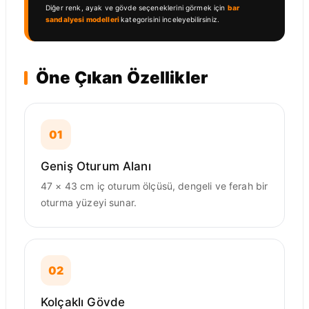
Diğer renk, ayak ve gövde seçeneklerini görmek için
bar
sandalyesi modelleri
kategorisini inceleyebilirsiniz.
Öne Çıkan Özellikler
01
Geniş Oturum Alanı
47 × 43 cm iç oturum ölçüsü, dengeli ve ferah bir
oturma yüzeyi sunar.
02
Kolçaklı Gövde