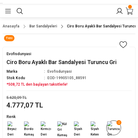
...
Geri Dön
Geri Dön
Geri Dön
Geri Dön
Geri Dön
lar
nler
Anasayfa
Bar Sandalyeleri
Ciro Boru Ayaklı Bar Sandalyesi Turuncu 
Yeni
eler
ları
r
er
Evofisdunyasi
eler
ğu
r
Ciro Boru Ayaklı Bar Sandalyesi Turuncu Gri
Marka
Evofisdunyasi
arı
Stok Kodu
EOD-19905105_88591
*508,72 TL den başlayan taksitlerle!
yeler
ı
r
aları
5.620,09 TL
4.777,07 TL
eler
pları
 Sandalyesi
Renk
er
alyeleri
tuklar
dalyeler
arı
baları