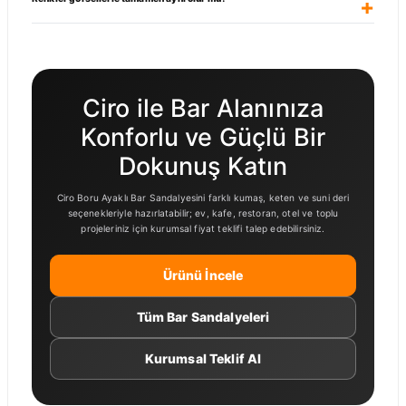
Ciro ile Bar Alanınıza
Konforlu ve Güçlü Bir
Dokunuş Katın
Ciro Boru Ayaklı Bar Sandalyesini farklı kumaş, keten ve suni deri
seçenekleriyle hazırlatabilir; ev, kafe, restoran, otel ve toplu
projeleriniz için kurumsal fiyat teklifi talep edebilirsiniz.
Ürünü İncele
Tüm Bar Sandalyeleri
Kurumsal Teklif Al