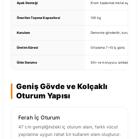
Ayak Desteği
Krom kaplamalı metal ayak da
Önerilen Taşıma Kapasitesi
100 kg
Kurulum
Demonte gönderilir; kurulumu k
Üretim Süresi
Ortalama 7–10 iş günü
Ürün Durumu
Sıfır ve koruyucu ambalajlı
Geniş Gövde ve Kolçaklı
Oturum Yapısı
Ferah İç Oturum
47 cm genişliğindeki iç oturum alanı, farklı vücut
yapılarına uygun rahat bir kullanım alanı oluşturur.