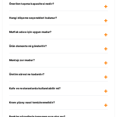
Önerilen taşıma kapasitesi nedir?
Hangi döşeme seçenekleri bulunur?
Mutfak adası için uygun mudur?
Ürün demonte mi gönderilir?
Montajı zor mudur?
Üretim süresi ne kadardır?
Kafe ve restoranlarda kullanılabilir mi?
Krom yüzey nasıl temizlenmelidir?
Renkler görsellerle tamamen aynı olur mu?