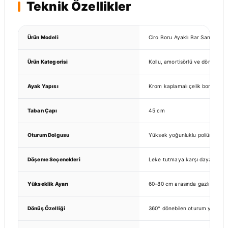
Teknik Özellikler
Ürün Modeli
Ciro Boru Ayaklı Bar Sandalyesi
Ürün Kategorisi
Kollu, amortisörlü ve döner bar
Ayak Yapısı
Krom kaplamalı çelik boru ve m
Taban Çapı
45 cm
Oturum Dolgusu
Yüksek yoğunluklu poliüretan 
Döşeme Seçenekleri
Leke tutmaya karşı dayanıklı k
Yükseklik Ayarı
60–80 cm arasında gazlı amorti
Dönüş Özelliği
360° dönebilen oturum yapısı