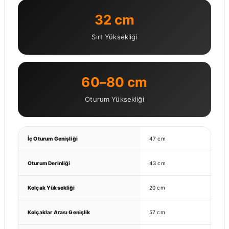
32 cm
Sırt Yüksekliği
60–80 cm
Oturum Yüksekliği
İç Oturum Genişliği
47 cm
Oturum Derinliği
43 cm
Kolçak Yüksekliği
20 cm
Kolçaklar Arası Genişlik
57 cm