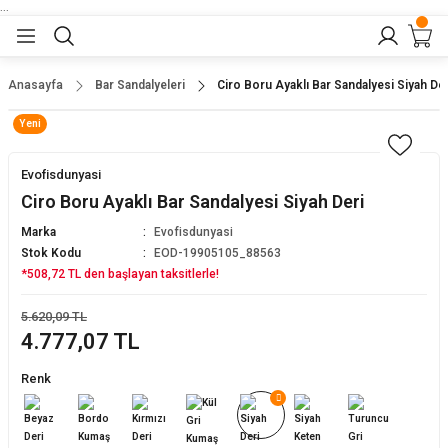
...
Geri Dön
Geri Dön
Geri Dön
Geri Dön
Geri Dön
lar
nler
Anasayfa
Bar Sandalyeleri
Ciro Boru Ayaklı Bar Sandalyesi Siyah Der
Yeni
eler
ları
r
er
Evofisdunyasi
eler
ğu
r
Ciro Boru Ayaklı Bar Sandalyesi Siyah Deri
Marka
Evofisdunyasi
arı
Stok Kodu
EOD-19905105_88563
*508,72 TL den başlayan taksitlerle!
yeler
ı
r
aları
5.620,09 TL
4.777,07 TL
eler
pları
 Sandalyesi
Renk
er
alyeleri
tuklar
dalyeler
arı
baları