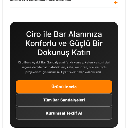
Ciro ile Bar Alanınıza
Konforlu ve Güçlü Bir
Dokunuş Katın
Ciro Boru Ayaklı Bar Sandalyesini farklı kumaş, keten ve suni deri
seçenekleriyle hazırlatabilir; ev, kafe, restoran, otel ve toplu
projeleriniz için kurumsal fiyat teklifi talep edebilirsiniz.
Ürünü İncele
Tüm Bar Sandalyeleri
Kurumsal Teklif Al