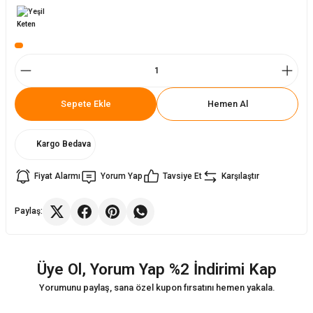
ler
rı
ları
r
i
Sepete Ekle
Hemen Al
arı
r
kımları
ları
Kargo Bedava
Fiyat Alarmı
Yorum Yap
Tavsiye Et
Karşılaştır
sa Sandalye
Paylaş:
Üye Ol, Yorum Yap %2 İndirimi Kap
Yorumunu paylaş, sana özel kupon fırsatını hemen yakala.