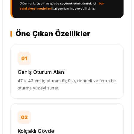
Diğer renk, ayak ve gövde seçeneklerini görmek için
bar
sandalyesi modelleri
kategorisini inceleyebilirsiniz.
Öne Çıkan Özellikler
01
Geniş Oturum Alanı
47 × 43 cm iç oturum ölçüsü, dengeli ve ferah bir
oturma yüzeyi sunar.
02
Kolçaklı Gövde