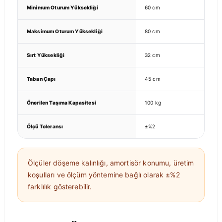
Minimum Oturum Yüksekliği
60 cm
Maksimum Oturum Yüksekliği
80 cm
Sırt Yüksekliği
32 cm
Taban Çapı
45 cm
Önerilen Taşıma Kapasitesi
100 kg
Ölçü Toleransı
±%2
Ölçüler döşeme kalınlığı, amortisör konumu, üretim
koşulları ve ölçüm yöntemine bağlı olarak ±%2
farklılık gösterebilir.