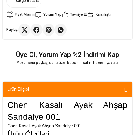
Kargo Bedava
Fiyat Alarmı
Yorum Yap
Tavsiye Et
Karşılaştır
ler
rı
ları
Paylaş:
r
i
arı
r
Üye Ol, Yorum Yap %2 İndirimi Kap
kımları
ları
Yorumunu paylaş, sana özel kupon fırsatını hemen yakala.
sa Sandalye
Ürün Bilgisi
Chen Kasalı Ayak Ahşap
Sandalye 001
Chen Kasalı Ayak Ahşap Sandalye 001
Ürün Ölçüleri