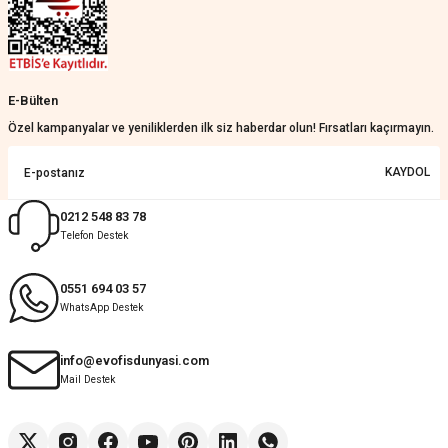
Çok ilgililerdi
Merve Özen | 17/07/2026
Güzel bir site
E-Bülten
KeRiM BeRBeR | 16/07/2026
Özel kampanyalar ve yeniliklerden ilk siz haberdar olun! Fırsatları kaçırmayın.
Sorunsuz ve güvenilir
KAYDOL
Muhammed Adsiz | 14/07/2026
0212 548 83 78
Telefon Destek
Kolay
G... K... | 14/07/2026
0551 694 03 57
WhatsApp Destek
Deneyimini Paylaş
Diğer yorumları göster
info@evofisdunyasi.com
Mail Destek