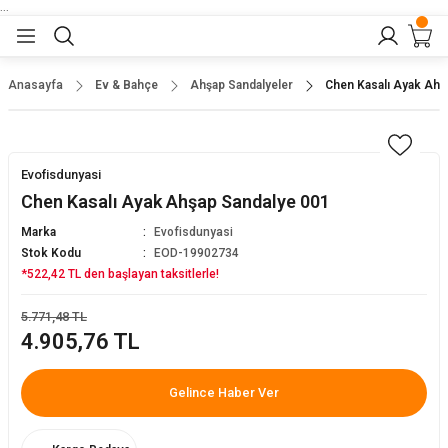
...
Geri Dön
Geri Dön
Geri Dön
Geri Dön
Geri Dön
lar
nler
Anasayfa
Ev & Bahçe
Ahşap Sandalyeler
Chen Kasalı Ayak Ahş
eler
ları
r
er
Evofisdunyasi
eler
ğu
r
Chen Kasalı Ayak Ahşap Sandalye 001
Marka
Evofisdunyasi
arı
Stok Kodu
EOD-19902734
*522,42 TL den başlayan taksitlerle!
yeler
ı
r
aları
5.771,48 TL
4.905,76 TL
eler
pları
 Sandalyesi
Gelince Haber Ver
er
alyeleri
tuklar
dalyeler
arı
baları