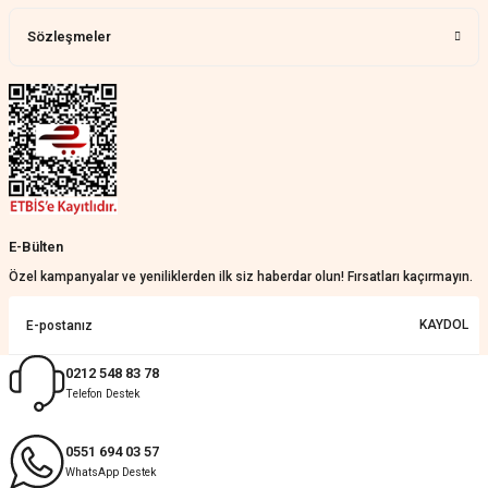
kaldım.WhatsApp'tan cevap hemen
verirler, çok yardım ederler.
Sözleşmeler
Teslim çok çabuk geldi. Montaj çok
kolaydı. Her şeyi dört dört oldu
Nathalie Prevost | 22/07/2026
Çok ilgililerdi
Merve Özen | 17/07/2026
Güzel bir site
E-Bülten
KeRiM BeRBeR | 16/07/2026
Özel kampanyalar ve yeniliklerden ilk siz haberdar olun! Fırsatları kaçırmayın.
Sorunsuz ve güvenilir
KAYDOL
Muhammed Adsiz | 14/07/2026
0212 548 83 78
Telefon Destek
Kolay
G... K... | 14/07/2026
0551 694 03 57
WhatsApp Destek