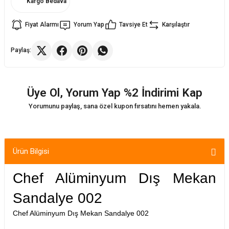
Kargo Bedava
Fiyat Alarmı
Yorum Yap
Tavsiye Et
Karşılaştır
ler
rı
ları
Paylaş:
r
i
arı
r
Üye Ol, Yorum Yap %2 İndirimi Kap
kımları
ları
Yorumunu paylaş, sana özel kupon fırsatını hemen yakala.
sa Sandalye
Ürün Bilgisi
Chef Alüminyum Dış Mekan
Sandalye 002
Chef Alüminyum Dış Mekan Sandalye 002