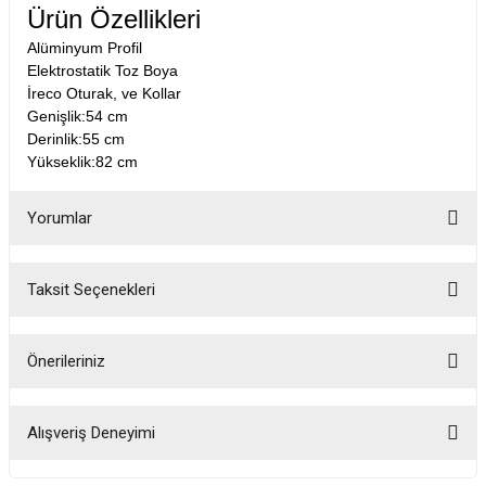
Ürün Özellikleri
Alüminyum Profil
Elektrostatik Toz Boya
İreco Oturak, ve Kollar
Genişlik:54 cm
Derinlik:55 cm
Yükseklik:82 cm
Yorumlar
Taksit Seçenekleri
Bu ürüne ilk yorumu siz yapın!
Önerileriniz
Yorum Yaz
Bu ürünün fiyat bilgisi, resim, ürün açıklamalarında ve diğer konularda
yetersiz gördüğünüz noktaları öneri formunu kullanarak tarafımıza
Alışveriş Deneyimi
iletebilirsiniz.
Görüş ve önerileriniz için teşekkür ederiz.
Fotoğrafta görünenin birebir aynısı,