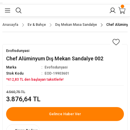
...
Geri Dön
Geri Dön
Geri Dön
Geri Dön
Geri Dön
lar
nler
Anasayfa
Ev & Bahçe
Dış Mekan Masa Sandalye
Chef Alüminyu
eler
ları
r
er
Evofisdunyasi
eler
ğu
r
Chef Alüminyum Dış Mekan Sandalye 002
Marka
Evofisdunyasi
arı
Stok Kodu
EOD-19903601
*412,83 TL den başlayan taksitlerle!
yeler
ı
r
aları
4.560,75 TL
3.876,64 TL
eler
pları
 Sandalyesi
Gelince Haber Ver
er
alyeleri
tuklar
dalyeler
arı
baları