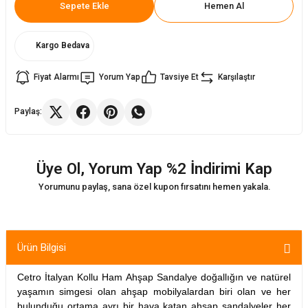
Sepete Ekle
Hemen Al
ler
rı
ları
Kargo Bedava
r
i
Fiyat Alarmı
Yorum Yap
Tavsiye Et
Karşılaştır
arı
r
Paylaş:
kımları
ları
Üye Ol, Yorum Yap %2 İndirimi Kap
sa Sandalye
Yorumunu paylaş, sana özel kupon fırsatını hemen yakala.
Ürün Bilgisi
Cetro İtalyan Kollu Ham Ahşap Sandalye doğallığın ve natürel
yaşamın simgesi olan ahşap mobilyalardan biri olan ve her
bulunduğu ortama ayrı bir hava katan ahşap sandalyeler her