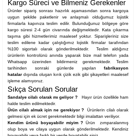
Kargo Süreci ve Bilmeniz Gerekenler
Ürünler sipariş sonrası hazırlık aşamasından sonra kargoya
uygun şekilde paketlenir ve anlaşmalı olduğumuz lojistik
firmalarla kapınıza teslim edilir. Bulunduğunuz bölgeye göre
kargo süresi 2-4 gün civarında değişmektedir. Kata çıkarma
taşıma gibi hizmetlerimiz maalesef yoktur. Siparişleriniz size
teslim edilene kadar çalıştığımız lojistik firmalar tarafından
%100 sigortalı olarak gönderilmektedir. Teslim aldığınız
ürünlerin kontrolünü anında yaparak bize mail telefon yada
Whatsapp üzerinden bildirmeniz gerekmektedir. Teslim
tarihinden sonraki günlerde yapılan
fabrikasyon
hatalar
dışında oluşan kırık çizik ezik gibi şikayetleri maalesef
işleme alamıyoruz.
Sıkça Sorulan Sorular
Sandalye cilalı olarak mı geliyor ?
Hayır ürün özellikle ham
halde teslim edilmektedir.
Ürün cilalı almak için ne gerekiyor
?
Ürünlerin cilalı olarak
gelmesi için ek ücret gerekmektedir bilgi imalattan veriliyor.
Kendim ürünü boyayabilir miyim ?
Ürün zımparalanmış
olup boya ve cilaya uygun olarak gönderilmektedir. Kendiniz
boyayabilir veya farklı bir yerde boyatabilir siniz.