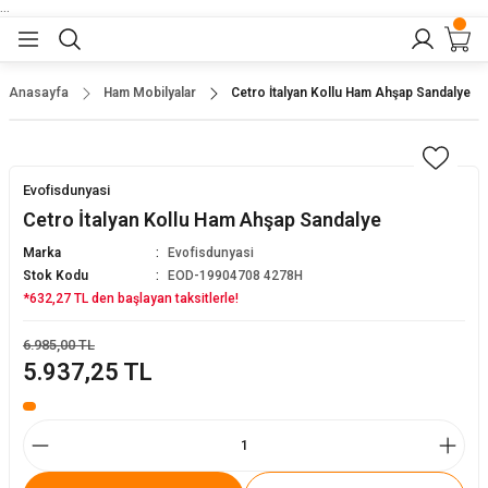
...
Geri Dön
Geri Dön
Geri Dön
Geri Dön
Geri Dön
lar
nler
Anasayfa
Ham Mobilyalar
Cetro İtalyan Kollu Ham Ahşap Sandalye
eler
ları
r
er
Evofisdunyasi
eler
ğu
r
Cetro İtalyan Kollu Ham Ahşap Sandalye
Marka
Evofisdunyasi
arı
Stok Kodu
EOD-19904708 4278H
*632,27 TL den başlayan taksitlerle!
yeler
ı
r
aları
6.985,00 TL
5.937,25 TL
eler
pları
 Sandalyesi
er
alyeleri
tuklar
dalyeler
arı
baları