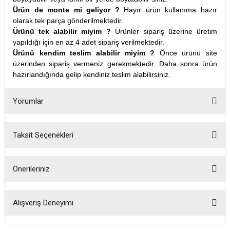
Ürün de monte mi geliyor ?
Hayır ürün kullanıma hazır
olarak tek parça gönderilmektedir.
Ürünü tek alabilir miyim ?
Ürünler sipariş üzerine üretim
yapıldığı için en az 4 adet sipariş verilmektedir.
Ürünü kendim teslim alabilir miyim ?
Önce ürünü site
üzerinden sipariş vermeniz gerekmektedir. Daha sonra ürün
hazırlandığında gelip kendiniz teslim alabilirsiniz.
Yorumlar
Taksit Seçenekleri
Bu ürüne ilk yorumu siz yapın!
Önerileriniz
Yorum Yaz
Bu ürünün fiyat bilgisi, resim, ürün açıklamalarında ve diğer konularda
yetersiz gördüğünüz noktaları öneri formunu kullanarak tarafımıza
Alışveriş Deneyimi
iletebilirsiniz.
Görüş ve önerileriniz için teşekkür ederiz.
Fotoğrafta görünenin birebir aynısı,