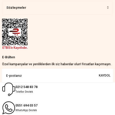
kaldım.WhatsApp'tan cevap hemen
verirler, çok yardım ederler.
Sözleşmeler
Teslim çok çabuk geldi. Montaj çok
kolaydı. Her şeyi dört dört oldu
Nathalie Prevost | 22/07/2026
Çok ilgililerdi
Merve Özen | 17/07/2026
Güzel bir site
E-Bülten
KeRiM BeRBeR | 16/07/2026
Özel kampanyalar ve yeniliklerden ilk siz haberdar olun! Fırsatları kaçırmayın.
Sorunsuz ve güvenilir
KAYDOL
Muhammed Adsiz | 14/07/2026
0212 548 83 78
Telefon Destek
Kolay
G... K... | 14/07/2026
0551 694 03 57
WhatsApp Destek