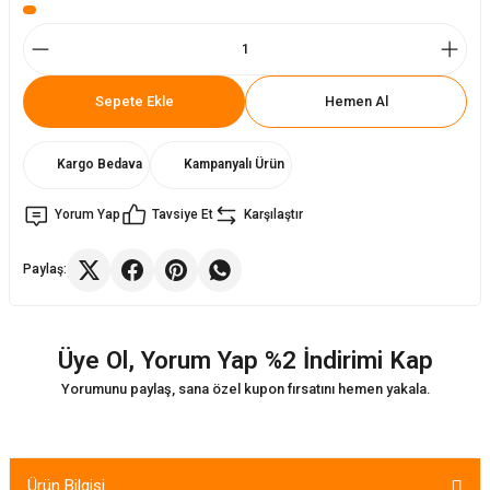
ler
rı
ları
Sepete Ekle
Hemen Al
r
i
Kargo Bedava
Kampanyalı Ürün
arı
r
Yorum Yap
Tavsiye Et
Karşılaştır
kımları
ları
Paylaş:
sa Sandalye
Üye Ol, Yorum Yap %2 İndirimi Kap
Yorumunu paylaş, sana özel kupon fırsatını hemen yakala.
Ürün Bilgisi