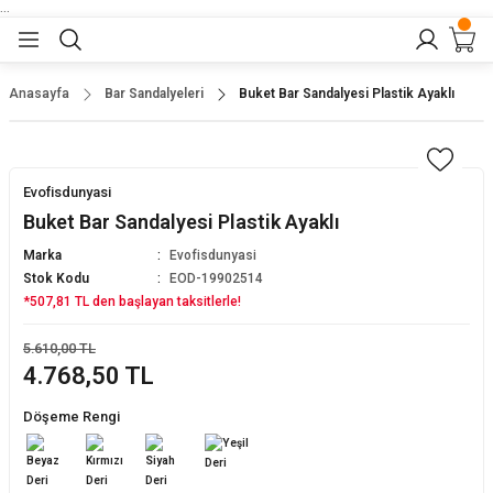
...
Geri Dön
Geri Dön
Geri Dön
Geri Dön
Geri Dön
lar
nler
Anasayfa
Bar Sandalyeleri
Buket Bar Sandalyesi Plastik Ayaklı
eler
ları
r
er
Evofisdunyasi
eler
ğu
r
Buket Bar Sandalyesi Plastik Ayaklı
Marka
Evofisdunyasi
arı
Stok Kodu
EOD-19902514
*507,81 TL den başlayan taksitlerle!
yeler
ı
r
aları
5.610,00 TL
4.768,50 TL
eler
pları
 Sandalyesi
Döşeme Rengi
er
alyeleri
tuklar
dalyeler
arı
baları