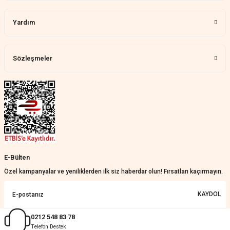
Aylin Tetik | 25/07/2026
Yardım
Harika bir ürün, çok beğendim.
Mağazadan çok memnun
kaldım.WhatsApp'tan cevap hemen
verirler, çok yardım ederler.
Sözleşmeler
Teslim çok çabuk geldi. Montaj çok
kolaydı. Her şeyi dört dört oldu
Nathalie Prevost | 22/07/2026
Çok ilgililerdi
Merve Özen | 17/07/2026
Güzel bir site
E-Bülten
KeRiM BeRBeR | 16/07/2026
Özel kampanyalar ve yeniliklerden ilk siz haberdar olun! Fırsatları kaçırmayın.
Sorunsuz ve güvenilir
KAYDOL
Muhammed Adsiz | 14/07/2026
0212 548 83 78
Telefon Destek