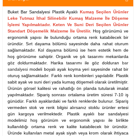
Buket Bar Sandalyesi Plastik Ayaklı
Kumaş Seçilen Ürünler
Leke Tutmaz İthal Silinebilir Kumaş Malzeme İle Döşeme
İşlemi Yapılmaktadır. Keten Ve Suni Deri Seçilen Ürünler
Standart Döşemelik Malzeme İle Üretilir.
Hoş görünümü ve
ergonomik yapısı ile bulunduğu ortama renk katabilecek bir
üründür. Sırt dayama bölümü sayesinde daha rahat oturum
sağlamaktadır. Kol dayama bölümü ise hem estetik hem de
hoş görünüme sahiptir. Organik ve şık tasarımı mekanlarda
göz doldurmaktadır. Harika tasarımı ile göz dolduran
bar
sandalyesi
modeli boyalı ayak koyma yeri sayesinde rahat bir
oturuş sağlamaktadır. Farklı renk kombinleri yapılabilir. Plastik
sabit ayak ve suni deri yada kumaş döşemeli olarak üretilmiştir.
Ürünün görsel kalitesi ve rahatlığı ön planda tutularak imalat
yapılmaktadır. Sipariş sonrası ortalama üretim süresi 7-10 iş
günüdür. Farklı ayaklardaki ve farklı renklerde bulunur. Sipariş
vermeden stok ve renk bilgisi alırsanız stoklu ürünler ertesi
gün kargoya verilmektedir.
Plastik ayaklı bar sandalyesi
modelimiz hoş görünüm ve ergonomik yapısı ile birlikte
kullanıldığı ortama renk ve kalite katabilecek bir üründür.
Üründe kullanılan metal ayak siyah veya krom olarak ihtiyaca