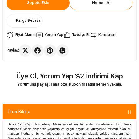
Sepete Ekle
Hemen Al
ler
rı
ları
Kargo Bedava
r
i
Fiyat Alarmı
Yorum Yap
Tavsiye Et
Karşılaştır
arı
r
Paylaş:
kımları
ları
Üye Ol, Yorum Yap %2 İndirimi Kap
sa Sandalye
Yorumunu paylaş, sana özel kupon fırsatını hemen yakala.
Ürün Bilgisi
Bross 120 Çap Ham Ahşap Masa modeli en beğenilen ürünlerinden biri olarak
satıştadır. Masif ahşaptan yapılmış ve çeşitli boyut ve yüzeylerde mevcut olan bu
masalar, herhangi bir yemek odasının odak noktası olacak şekilde tasarlanmıştır.
Müşteriler ceviz, meşe ve kiraz gibi çeşitli cila türleri arasından seçim yapabilir ve