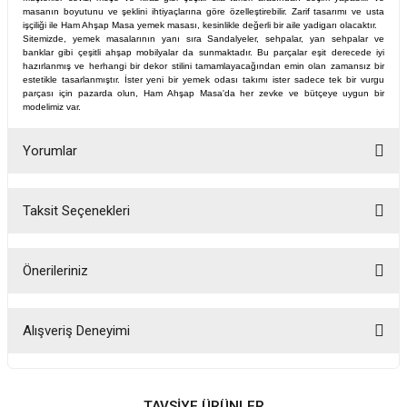
masanın boyutunu ve şeklini ihtiyaçlarına göre özelleştirebilir. Zarif tasarımı ve usta
işçiliği ile
Ham Ahşap Masa
yemek masası, kesinlikle değerli bir aile yadigarı olacaktır.
Sitemizde, yemek masalarının yanı sıra Sandalyeler, sehpalar, yan sehpalar ve
banklar gibi çeşitli ahşap mobilyalar da sunmaktadır. Bu parçalar eşit derecede iyi
hazırlanmış ve herhangi bir dekor stilini tamamlayacağından emin olan zamansız bir
estetikle tasarlanmıştır. İster yeni bir yemek odası takımı ister sadece tek bir vurgu
parçası için pazarda olun, Ham Ahşap Masa'da her zevke ve bütçeye uygun bir
modelimiz var.
Yorumlar
Taksit Seçenekleri
Bu ürüne ilk yorumu siz yapın!
Önerileriniz
Yorum Yaz
Bu ürünün fiyat bilgisi, resim, ürün açıklamalarında ve diğer konularda
yetersiz gördüğünüz noktaları öneri formunu kullanarak tarafımıza
Alışveriş Deneyimi
iletebilirsiniz.
Görüş ve önerileriniz için teşekkür ederiz.
Fotoğrafta görünenin birebir aynısı,
kurulumu basit, sağlam
TAVSİYE ÜRÜNLER