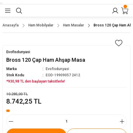
...
Geri Dön
Geri Dön
Geri Dön
Geri Dön
Geri Dön
lar
nler
Anasayfa
Ham Mobilyalar
Ham Masalar
Bross 120 Çap Ham Ah
eler
ları
r
er
Evofisdunyasi
eler
ğu
r
Bross 120 Çap Ham Ahşap Masa
Marka
Evofisdunyasi
arı
Stok Kodu
EOD-19909057 2412
*930,98 TL den başlayan taksitlerle!
yeler
ı
r
aları
10.285,00 TL
8.742,25 TL
eler
pları
 Sandalyesi
er
alyeleri
tuklar
dalyeler
arı
baları