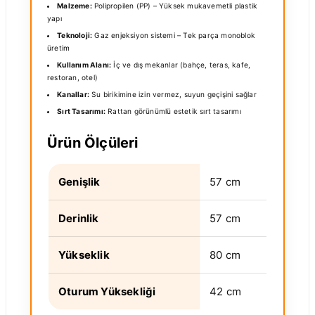
Malzeme:
Polipropilen (PP) – Yüksek mukavemetli plastik
yapı
Teknoloji:
Gaz enjeksiyon sistemi – Tek parça monoblok
üretim
Kullanım Alanı:
İç ve dış mekanlar (bahçe, teras, kafe,
restoran, otel)
Kanallar:
Su birikimine izin vermez, suyun geçişini sağlar
Sırt Tasarımı:
Rattan görünümlü estetik sırt tasarımı
Ürün Ölçüleri
Genişlik
57 cm
Derinlik
57 cm
Yükseklik
80 cm
Oturum Yüksekliği
42 cm