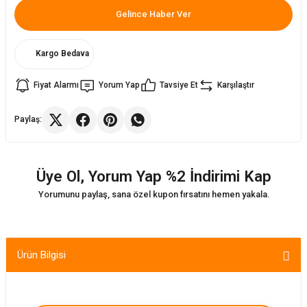
Gelince Haber Ver
ler
rı
ları
Kargo Bedava
r
i
Fiyat Alarmı
Yorum Yap
Tavsiye Et
Karşılaştır
arı
r
Paylaş:
kımları
ları
Üye Ol, Yorum Yap %2 İndirimi Kap
sa Sandalye
Yorumunu paylaş, sana özel kupon fırsatını hemen yakala.
Ürün Bilgisi