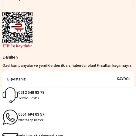
Teslim çok çabuk geldi. Montaj çok
kolaydı. Her şeyi dört dört oldu
Nathalie Prevost | 22/07/2026
Çok ilgililerdi
Merve Özen | 17/07/2026
Güzel bir site
E-Bülten
KeRiM BeRBeR | 16/07/2026
Özel kampanyalar ve yeniliklerden ilk siz haberdar olun! Fırsatları kaçırmayın.
Sorunsuz ve güvenilir
KAYDOL
Muhammed Adsiz | 14/07/2026
0212 548 83 78
Telefon Destek
Kolay
G... K... | 14/07/2026
0551 694 03 57
WhatsApp Destek
Deneyimini Paylaş
Diğer yorumları göster