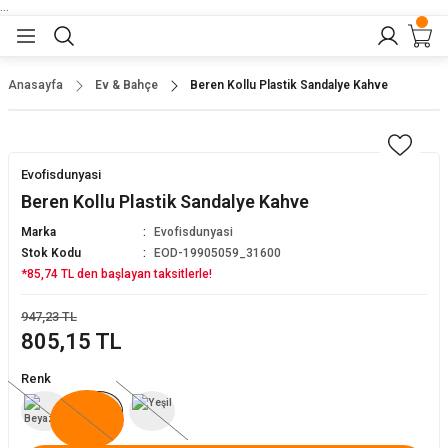
...
Geri Dön
Geri Dön
Geri Dön
Geri Dön
Geri Dön
lar
nler
Anasayfa
Ev & Bahçe
Beren Kollu Plastik Sandalye Kahve
eler
ları
r
er
Evofisdunyasi
eler
ğu
r
Beren Kollu Plastik Sandalye Kahve
Marka
Evofisdunyasi
arı
Stok Kodu
EOD-19905059_31600
*85,74 TL den başlayan taksitlerle!
yeler
ı
r
aları
947,23 TL
805,15 TL
eler
pları
 Sandalyesi
Renk
er
alyeleri
tuklar
dalyeler
arı
baları