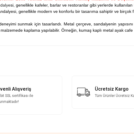
dalye
si, genellikle kafeler, barlar ve restoranlar gibi yerlerde kullanılan
lyesi, genellikle modern ve konforlu bir tasarıma sahiptir ve birçok farkl
 deneyimi sunmak için tasarlandı. Metal çerçeve, sandalyenin yapısını
ve malzemede kaplama yapılabilir. Örneğin, kumaş kaplı metal ayak cafe s
 yetersiz gördüğünüz noktaları öneri formunu kullanarak tarafımıza iletebilirsini
Bu ürüne ilk yorumu siz yapın!
Yorum Yaz
venli Alışveriş
Ücretsiz Kargo
it SSL sertifikası ile
Tüm Ürünler Ücretsiz K
unmaktadır!