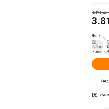
4.491,26 
3.8
Renk
Karg
Yoru