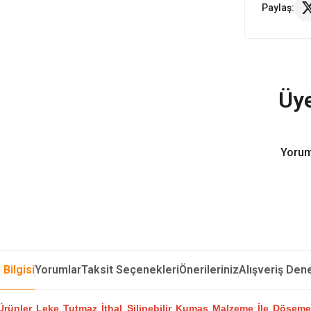
Paylaş:
Üye
Yorum
 Bilgisi
Yorumlar
Taksit Seçenekleri
Önerileriniz
Alışveriş Den
Ürünler
Le
ke Tutmaz İthal Silinebilir Kumaş Malzeme İle Döşeme 