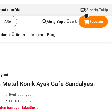
yasi.com’da!
Sipariş Takip
Giriş Yap
/ Üye Ol
ARA
Sepetim
rdımcı Ürünler
İletişim
Blog
nyasi
 Metal Konik Ayak Cafe Sandalyesi
Evofisdunyasi
EOD-19909020
den başlayan taksitlerle!