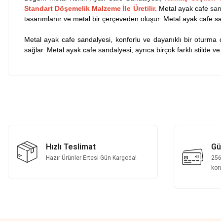
Standart Döşemelik Malzeme İle Üretilir.
Metal ayak cafe
san
tasarımlanır ve metal bir çerçeveden oluşur. Metal ayak cafe sanda
Metal ayak cafe sandalyesi, konforlu ve dayanıklı bir oturma
sağlar. Metal ayak cafe sandalyesi, ayrıca birçok farklı stilde 
Bu ürünün fiyat bilgisi, resim, ürün açıklamalarında ve diğer konularda
Fotoğrafta görünenin birebir aynısı, kurulumu basit, sağlam
Görüş ve önerileriniz için teşekkür ederiz.
H... A... | 31/07/2026
Ürün resmi kalitesiz, bozuk veya görüntülenemiyor.
Fotoğrafta görünenin birebir aynısı, kurulumu basit, sağlam
Ürün açıklamasında eksik bilgiler bulunuyor.
Hızlı Teslimat
Gü
H... A... | 31/07/2026
Ürün bilgilerinde hatalar bulunuyor.
Hazır Ürünler Ertesi Gün Kargoda!
256b
Ürün fiyatı diğer sitelerden daha pahalı.
kor
Fotoğrafta görünenin birebir aynısı, kurulumu basit, sağlam
Bu ürüne benzer farklı alternatifler olmalı.
H... A... | 31/07/2026
Çok memnun kaldım