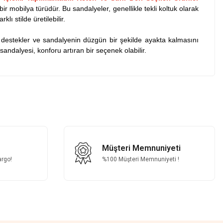
 bir mobilya türüdür. Bu sandalyeler, genellikle tekli koltuk olarak
ı stilde üretilebilir.
 destekler ve sandalyenin düzgün bir şekilde ayakta kalmasını
andalyesi, konforu artıran bir seçenek olabilir.
z.
Müşteri Memnuniyeti
argo!
%100 Müşteri Memnuniyeti !