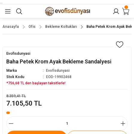
...
Geri Dön
Geri Dön
Geri Dön
Geri Dön
Geri Dön
lar
nler
Anasayfa
Ofis
Bekleme Koltukları
Baha Petek Krom Ayak Bekl
eler
ları
r
er
Evofisdunyasi
eler
ğu
r
Baha Petek Krom Ayak Bekleme Sandalyesi
Marka
Evofisdunyasi
arı
Stok Kodu
EOD-19902468
*756,68 TL den başlayan taksitlerle!
yeler
ı
r
aları
8.359,41 TL
7.105,50 TL
eler
pları
 Sandalyesi
er
alyeleri
tuklar
dalyeler
arı
baları