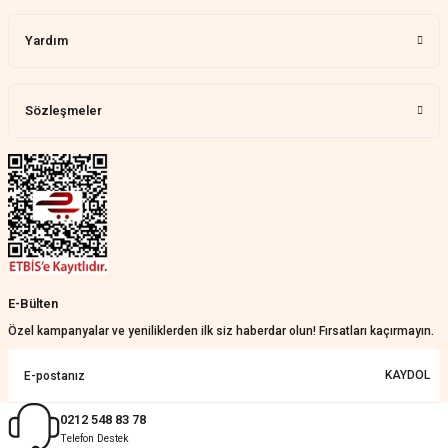
Aylin Tetik | 25/07/2026
Yardım
Harika bir ürün, çok beğendim.
Mağazadan çok memnun
kaldım.WhatsApp'tan cevap hemen
verirler, çok yardım ederler.
Sözleşmeler
Teslim çok çabuk geldi. Montaj çok
kolaydı. Her şeyi dört dört oldu
Nathalie Prevost | 22/07/2026
Çok ilgililerdi
Merve Özen | 17/07/2026
Güzel bir site
E-Bülten
KeRiM BeRBeR | 16/07/2026
Özel kampanyalar ve yeniliklerden ilk siz haberdar olun! Fırsatları kaçırmayın.
Sorunsuz ve güvenilir
KAYDOL
Muhammed Adsiz | 14/07/2026
0212 548 83 78
Telefon Destek