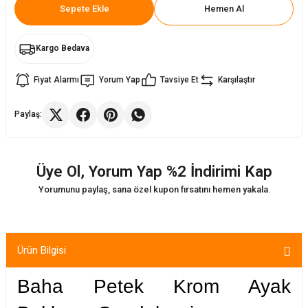
Sepete Ekle
Hemen Al
ler
rı
ları
Kargo Bedava
r
i
Fiyat Alarmı
Yorum Yap
Tavsiye Et
Karşılaştır
arı
r
Paylaş:
kımları
ları
Üye Ol, Yorum Yap %2 İndirimi Kap
sa Sandalye
Yorumunu paylaş, sana özel kupon fırsatını hemen yakala.
Ürün Bilgisi
Baha Petek Krom Ayak