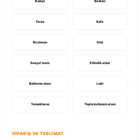
Bahçe
Balkon
Teras
Kafe
Restoran
Otel
Sosyal tesis
Etkinlik alanı
Bekleme alanı
Lobi
Yemekhane
Toplu kullanım alanı
SIPARIŞ VE TESLIMAT