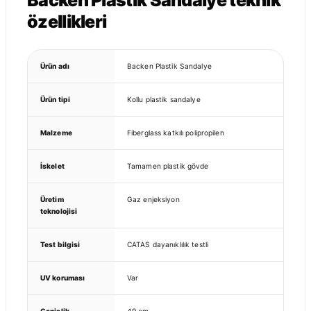
Backen Plastik Sandalye teknik
özellikleri
Ürün adı
Backen Plastik Sandalye
Ürün tipi
Kollu plastik sandalye
Malzeme
Fiberglass katkılı polipropilen
İskelet
Tamamen plastik gövde
Üretim
Gaz enjeksiyon
teknolojisi
Test bilgisi
CATAS dayanıklılık testli
UV koruması
Var