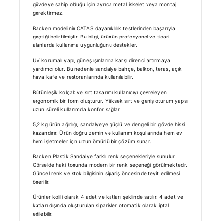
gövdeye sahip olduğu için ayrıca metal iskelet veya montaj
gerektirmez.
Backen modelinin CATAS dayanıklılık testlerinden başarıyla
geçtiği belirtilmiştir. Bu bilgi, ürünün profesyonel ve ticari
alanlarda kullanıma uygunluğunu destekler.
UV korumalı yapı, güneş ışınlarına karşı direnci artırmaya
yardımcı olur. Bu nedenle sandalye bahçe, balkon, teras, açık
hava kafe ve restoranlarında kullanılabilir.
Bütünleşik kolçak ve sırt tasarımı kullanıcıyı çevreleyen
ergonomik bir form oluşturur. Yüksek sırt ve geniş oturum yapısı
uzun süreli kullanımda konfor sağlar.
5,2 kg ürün ağırlığı, sandalyeye güçlü ve dengeli bir gövde hissi
kazandırır. Ürün doğru zemin ve kullanım koşullarında hem ev
hem işletmeler için uzun ömürlü bir çözüm sunar.
Backen Plastik Sandalye farklı renk seçenekleriyle sunulur.
Görselde haki tonunda modern bir renk seçeneği görülmektedir.
Güncel renk ve stok bilgisinin sipariş öncesinde teyit edilmesi
önerilir.
Ürünler kolili olarak 4 adet ve katları şeklinde satılır. 4 adet ve
katları dışında oluşturulan siparişler otomatik olarak iptal
edilebilir.