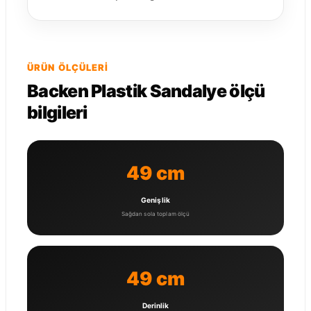
ÜRÜN ÖLÇÜLERI
Backen Plastik Sandalye ölçü
bilgileri
49 cm
Genişlik
Sağdan sola toplam ölçü
49 cm
Derinlik