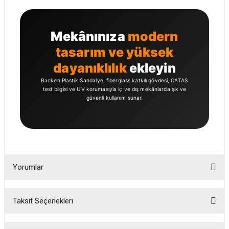
Mekânınıza
modern
tasarım ve yüksek
dayanıklılık
ekleyin
Backen Plastik Sandalye; fiberglass katkılı gövdesi, CATAS
test bilgisi ve UV korumasıyla iç ve dış mekânlarda şık ve
güvenli kullanım sunar.
Yorumlar
Taksit Seçenekleri
Bu ürüne ilk yorumu siz yapın!