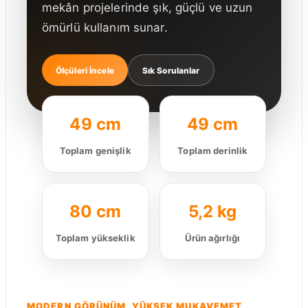
mekân projelerinde şık, güçlü ve uzun
ömürlü kullanım sunar.
Ölçüleri İncele
Sık Sorulanlar
49 cm
49 cm
Toplam genişlik
Toplam derinlik
80 cm
5,2 kg
Toplam yükseklik
Ürün ağırlığı
MODERN GÖRÜNÜM, YÜKSEK MUKAVEMET