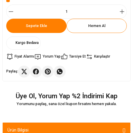
ler
rı
ları
Sepete Ekle
Hemen Al
r
i
Kargo Bedava
arı
r
Fiyat Alarmı
Yorum Yap
Tavsiye Et
Karşılaştır
kımları
ları
Paylaş:
sa Sandalye
Üye Ol, Yorum Yap %2 İndirimi Kap
Yorumunu paylaş, sana özel kupon fırsatını hemen yakala.
Ürün Bilgisi