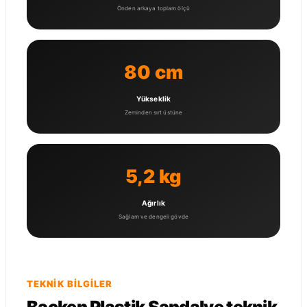
Önden arkaya toplam ölçü
80 cm
Yükseklik
Zeminden sırt üstüne
5,2 kg
Ağırlık
Sağlam ve dengeli gövde
TEKNIK BILGILER