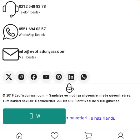
Muhammed Adsiz | 14/07/2026
0212 548 83 78
Telefon Destek
Kolay
G... K... | 14/07/2026
0551 694 03 57
WhatsApp Destek
Deneyimini Paylaş
Diğer yorumları göster
info@evofisdunyasi.com
Mail Destek
© 2019 Evofisdunyasi.com — Sandalye ve mobilya alışverişlerinizde güvenli adres.
Tüm hakları saklıdır. Ödemeleriniz 256 Bit SSL Sertifikası ile %100 güvende.
W
ideasoft
ile
e-
hazırlandı.
ticaret
paketleri