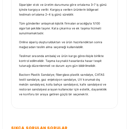
Siparişler stok ve üretim durumuna göre ortalama 3–7 iş günü
içinde kargoya verilir. Kargoya verilen ürünlerin bölgesel
teslimatı ortalama 2–4 iş günü sürebilir.
Tüm gönderiler anlaşmalı lojistik firmaları aracılığıyla %100
sigortalı şekilde taşınır. Kata çıkarma ve ek taşıma hizmeti
sunulmamaktadır.
Online sipariş oluşturulduktan ve ürün hazırlandıktan sonra
mağazadan teslim alma seçeneği kullanılabilir.
Teslimat sırasında ambalaj ve ürün kargo görevlisiyle birlikte
kontrol edilmelidir. Taşıma kaynaklı hasarlarda hasar tespit
tutanağı düzenlenmeli ve durum aynı gün bildirilmelidir.
Backen Plastik Sandalye; fiberglass plastik sandalye, CATAS
testli sandalye, gaz enjeksiyon sandalye, UV korumalı dış
mekân sandalyesi, kollu bahçe sandalyesi, kafe sandalyesi ve
restoran sandalyesi arayan kullanıcılar için estetik, dayanıklılık
ve konforu bir araya getiren güçlü bir seçenektir.
SIKÇA SORULAN SORULAR