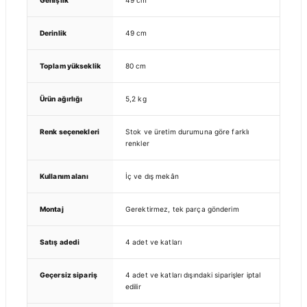
Genişlik
49 cm
Derinlik
49 cm
Toplam yükseklik
80 cm
Ürün ağırlığı
5,2 kg
Renk seçenekleri
Stok ve üretim durumuna göre farklı
renkler
Kullanım alanı
İç ve dış mekân
Montaj
Gerektirmez, tek parça gönderim
Satış adedi
4 adet ve katları
Geçersiz sipariş
4 adet ve katları dışındaki siparişler iptal
edilir