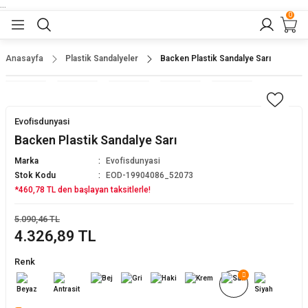
...
0
Geri Dön
Geri Dön
Geri Dön
Geri Dön
Geri Dön
lar
nler
Anasayfa
Plastik Sandalyeler
Backen Plastik Sandalye Sarı
eler
ları
r
er
Evofisdunyasi
eler
ğu
r
Backen Plastik Sandalye Sarı
Marka
Evofisdunyasi
arı
Stok Kodu
EOD-19904086_52073
*460,78 TL den başlayan taksitlerle!
yeler
ı
r
aları
5.090,46 TL
4.326,89 TL
eler
pları
 Sandalyesi
Renk
er
alyeleri
tuklar
dalyeler
arı
baları