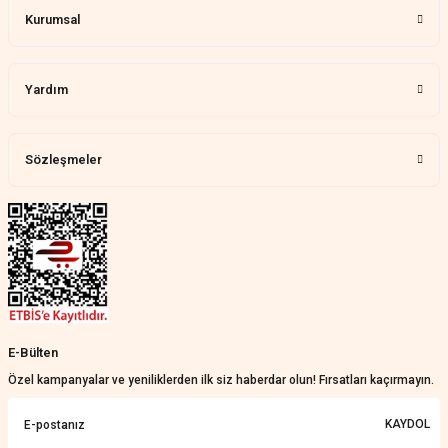
Kurumsal
Memnun kaldık allah razı olsu
Aylin Tetik | 25/07/2026
Yardım
Harika bir ürün, çok beğendim.
Mağazadan çok memnun
kaldım.WhatsApp'tan cevap hemen
verirler, çok yardım ederler.
Sözleşmeler
Teslim çok çabuk geldi. Montaj çok
kolaydı. Her şeyi dört dört oldu
Nathalie Prevost | 22/07/2026
Çok ilgililerdi
Merve Özen | 17/07/2026
Güzel bir site
E-Bülten
KeRiM BeRBeR | 16/07/2026
Özel kampanyalar ve yeniliklerden ilk siz haberdar olun! Fırsatları kaçırmayın.
Sorunsuz ve güvenilir
KAYDOL