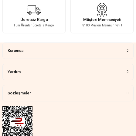
Fotoğrafta görünenin birebir aynısı,
kurulumu basit, sağlam
H... A... | 31/07/2026
Ücretsiz Kargo
Müşteri Memnuniyeti
Tüm Ürünler Ücretsiz Kargo!
%100 Müşteri Memnuniyeti !
Çok memnun kaldım
Gönder
Demet Ünal | 27/07/2026
Kurumsal
Memnun kaldık allah razı olsu
Aylin Tetik | 25/07/2026
Yardım
Harika bir ürün, çok beğendim.
Mağazadan çok memnun
kaldım.WhatsApp'tan cevap hemen
verirler, çok yardım ederler.
Sözleşmeler
Teslim çok çabuk geldi. Montaj çok
kolaydı. Her şeyi dört dört oldu
Nathalie Prevost | 22/07/2026
Çok ilgililerdi
Merve Özen | 17/07/2026