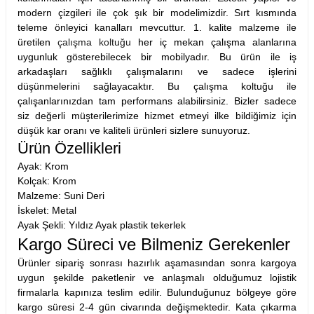
modern çizgileri ile çok şık bir modelimizdir. Sırt kısmında
teleme önleyici kanalları mevcuttur. 1. kalite malzeme ile
üretilen
çalışma koltuğu
her iç mekan çalışma alanlarına
uygunluk gösterebilecek bir mobilyadır. Bu ürün ile iş
arkadaşları sağlıklı çalışmalarını ve sadece işlerini
düşünmelerini sağlayacaktır. Bu çalışma koltuğu ile
çalışanlarınızdan tam performans alabilirsiniz. Bizler sadece
siz değerli müşterilerimize hizmet etmeyi ilke bildiğimiz için
düşük kar oranı ve kaliteli ürünleri sizlere sunuyoruz.
Ürün Özellikleri
Ayak: Krom
Kolçak: Krom
Malzeme: Suni Deri
İskelet: Metal
Ayak Şekli: Yıldız Ayak plastik tekerlek
Kargo Süreci ve Bilmeniz Gerekenler
Ürünler sipariş sonrası hazırlık aşamasından sonra kargoya
uygun şekilde paketlenir ve anlaşmalı olduğumuz lojistik
firmalarla kapınıza teslim edilir. Bulunduğunuz bölgeye göre
kargo süresi 2-4 gün civarında değişmektedir. Kata çıkarma