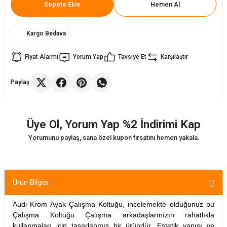
Sepete Ekle
Hemen Al
ler
rı
ları
Kargo Bedava
r
i
Fiyat Alarmı
Yorum Yap
Tavsiye Et
Karşılaştır
arı
r
Paylaş:
kımları
ları
Üye Ol, Yorum Yap %2 İndirimi Kap
sa Sandalye
Yorumunu paylaş, sana özel kupon fırsatını hemen yakala.
Ürün Bilgisi
Audi Krom Ayak Çalışma Koltuğu, incelemekte olduğunuz bu
Çalışma Koltuğu Çalışma arkadaşlarınızın rahatlıkla
kullanmaları için tasarlanmış bir üründür. Estetik yapısı ve