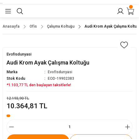
...
Geri Dön
Geri Dön
Geri Dön
Geri Dön
Geri Dön
lar
nler
Anasayfa
Ofis
Çalışma Koltuğu
Audi Krom Ayak Çalışma Koltu
eler
ları
r
er
Evofisdunyasi
eler
ğu
r
Audi Krom Ayak Çalışma Koltuğu
Marka
Evofisdunyasi
arı
Stok Kodu
EOD-19902383
*1.103,77 TL den başlayan taksitlerle!
yeler
ı
r
aları
12.193,90 TL
10.364,81 TL
eler
pları
 Sandalyesi
er
alyeleri
tuklar
dalyeler
arı
baları