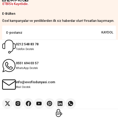
Güzel bir site
E-Bülten
KeRiM BeRBeR | 16/07/2026
Özel kampanyalar ve yeniliklerden ilk siz haberdar olun! Fırsatları kaçırmayın.
Sorunsuz ve güvenilir
KAYDOL
Muhammed Adsiz | 14/07/2026
0212 548 83 78
Telefon Destek
Kolay
G... K... | 14/07/2026
0551 694 03 57
WhatsApp Destek
Deneyimini Paylaş
Diğer yorumları göster
info@evofisdunyasi.com
Mail Destek