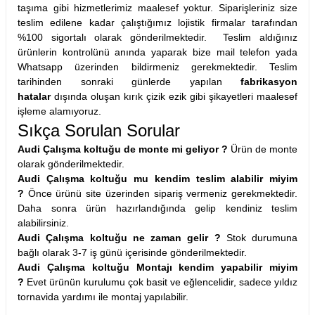
taşıma gibi hizmetlerimiz maalesef yoktur. Siparişleriniz size
teslim edilene kadar çalıştığımız lojistik firmalar tarafından
%100 sigortalı olarak gönderilmektedir. Teslim aldığınız
ürünlerin kontrolünü anında yaparak bize mail telefon yada
Whatsapp üzerinden bildirmeniz gerekmektedir. Teslim
tarihinden sonraki günlerde yapılan
fabrikasyon
hatalar
dışında oluşan kırık çizik ezik gibi şikayetleri maalesef
işleme alamıyoruz.
Sıkça Sorulan Sorular
Audi Çalışma koltuğu de monte mi geliyor ?
Ürün de monte
olarak gönderilmektedir.
Audi Çalışma koltuğu mu kendim teslim alabilir miyim
?
Önce ürünü site üzerinden sipariş vermeniz gerekmektedir.
Daha sonra ürün hazırlandığında gelip kendiniz teslim
alabilirsiniz.
Audi Çalışma koltuğu ne zaman gelir ?
Stok durumuna
bağlı olarak 3-7 iş günü içerisinde gönderilmektedir.
Audi Çalışma koltuğu Montajı kendim yapabilir miyim
?
Evet ürünün kurulumu çok basit ve eğlencelidir, sadece yıldız
tornavida yardımı ile montaj yapılabilir.