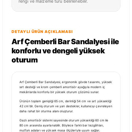
rengi ve malzeme türü belirlenebilir.
DETAYLI ÜRÜN AÇIKLAMASI
Arf Çemberli Bar Sandalyesi ile
konforlu ve dengeli yüksek
oturum
Arf Çemberli Bar Sandalyesi, ergonomik gövde tasarımı, yüksek
sırt desteği ve krom çemberli amortisör ayağıyla modern iç
mekânlarda konforlu bir yüksek oturum çözümü sunar.
Ürünün toplam genişliği 65 cm, derinliği 54 cm ve sırt yüksekliği
42 cm'dir. Geniş oturum ve yan destekler, kullanıcıyı çevreleyen
daha rahat bir oturma alanı oluşturur.
Gazlı amortisör sistemi sayesinde oturum yüksekliği 60 cm ile
80 cm arasında ayarlanabilir. Böylece farklı bar tezgâhları,
mutfak adaları ve yüksek masa ölçüleriyle uyum sağlar.