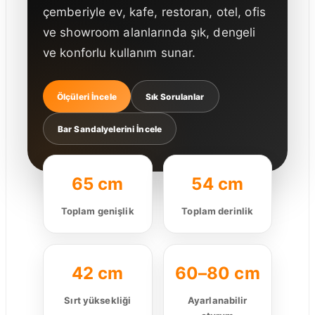
çemberiyle ev, kafe, restoran, otel, ofis
ve showroom alanlarında şık, dengeli
ve konforlu kullanım sunar.
Ölçüleri İncele
Sık Sorulanlar
Bar Sandalyelerini İncele
65 cm
54 cm
Toplam genişlik
Toplam derinlik
42 cm
60–80 cm
Sırt yüksekliği
Ayarlanabilir