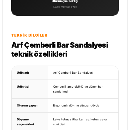
Oturum yüksekliği
Gazlı amortisör ayarı
TEKNIK BILGILER
Arf Çemberli Bar Sandalyesi
teknik özellikleri
Ürün adı
Arf Çemberli Bar Sandalyesi
Ürün tipi
Çemberli, amortisörlü ve döner bar
sandalyesi
Oturum yapısı
Ergonomik dökme sünger gövde
Döşeme
Leke tutmaz ithal kumaş, keten veya
seçenekleri
suni deri