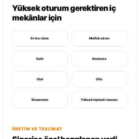
Yüksek oturum gerektiren iç
mekânlar için
Ev bar alanı
Mutfak adası
Kafe
Restoran
Otel
Ofis
Showroom
Yüksek toplantı masası
ÜRETIM VE TESLIMAT