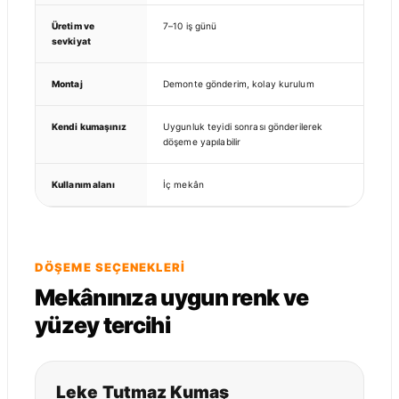
Üretim ve
7–10 iş günü
sevkiyat
Montaj
Demonte gönderim, kolay kurulum
Kendi kumaşınız
Uygunluk teyidi sonrası gönderilerek
döşeme yapılabilir
Kullanım alanı
İç mekân
DÖŞEME SEÇENEKLERI
Mekânınıza uygun renk ve
yüzey tercihi
Leke Tutmaz Kumaş