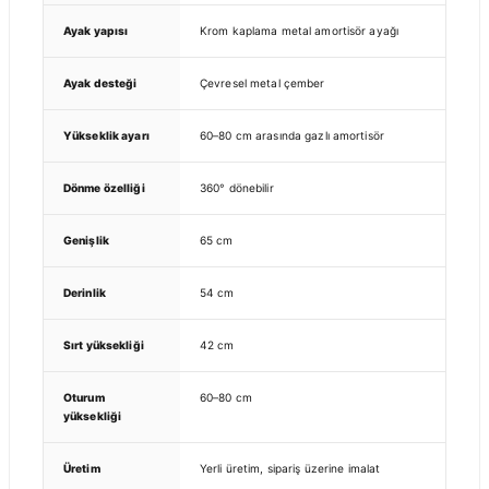
Ayak yapısı
Krom kaplama metal amortisör ayağı
Ayak desteği
Çevresel metal çember
Yükseklik ayarı
60–80 cm arasında gazlı amortisör
Dönme özelliği
360° dönebilir
Genişlik
65 cm
Derinlik
54 cm
Sırt yüksekliği
42 cm
Oturum
60–80 cm
yüksekliği
Üretim
Yerli üretim, sipariş üzerine imalat