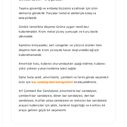
Taşıma güvenliği ve ambalaj ölçüsünü azaltmak için ürün
demonte gönderilir. Parçalar temel el aletleriyle kolayca
birleştirilebilir.
Günlük temizlikte döşeme türüne uygun nemli bez
kullanılmalıdır. Krom metal yüzey yumuşak ve kuru bezle
silinmelidir.
Aşındırıcı kimyasallar, sert süngerler ve çözücü ürünler hem
döşeme hem de krom yüzeyde hasar oluşturabileceği için
kullanılmamalıdır.
Amortisör kolu, kullanıcı oturumdayken aşağı indirme; kullanıcı
yükü yokken yukarı kaldırma işlevi sağlar.
Daha fazla sabit, amortisörlü, çemberli ve farklı gövde seçenekli
ürün için
bar sandalyeleri kategorisini
inceleyebilirsiniz.
Arf Çemberli Bar Sandalyesi; amortisörlü bar sandalyesi,
çemberli bar sandalyesi, döner bar sandalyesi, deri bar
sandalyesi, mutfak adası sandalyesi ve restoran bar sandalyesi
arayan kullanıcılar için şıklık, hareket özgürlüğü ve konforu bir
araya getiren güçlü bir seçenektir.