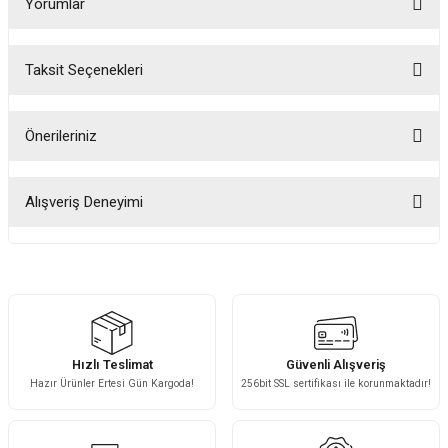
Yorumlar
Taksit Seçenekleri
Bu ürüne ilk yorumu siz yapın!
Önerileriniz
Yorum Yaz
Bu ürünün fiyat bilgisi, resim, ürün açıklamalarında ve diğer konularda
yetersiz gördüğünüz noktaları öneri formunu kullanarak tarafımıza
Alışveriş Deneyimi
iletebilirsiniz.
Görüş ve önerileriniz için teşekkür ederiz.
Fotoğrafta görünenin birebir aynısı,
kurulumu basit, sağlam
Ürün resmi kalitesiz, bozuk veya görüntülenemiyor.
H... A... | 31/07/2026
Ürün açıklamasında eksik bilgiler bulunuyor.
Fotoğrafta görünenin birebir aynısı,
Ürün bilgilerinde hatalar bulunuyor.
kurulumu basit, sağlam
Hızlı Teslimat
Güvenli Alışveriş
Ürün fiyatı diğer sitelerden daha pahalı.
H... A... | 31/07/2026
Hazır Ürünler Ertesi Gün Kargoda!
256bit SSL sertifikası ile korunmaktadır!
Bu ürüne benzer farklı alternatifler olmalı.
Fotoğrafta görünenin birebir aynısı,
kurulumu basit, sağlam