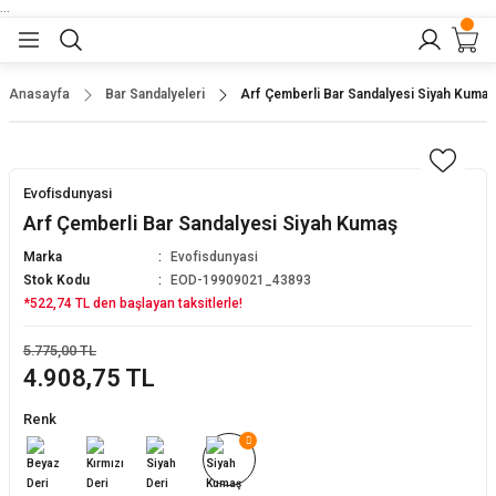
...
Geri Dön
Geri Dön
Geri Dön
Geri Dön
Geri Dön
lar
nler
Anasayfa
Bar Sandalyeleri
Arf Çemberli Bar Sandalyesi Siyah Kumaş
eler
ları
r
er
Evofisdunyasi
eler
ğu
r
Arf Çemberli Bar Sandalyesi Siyah Kumaş
Marka
Evofisdunyasi
arı
Stok Kodu
EOD-19909021_43893
*522,74 TL den başlayan taksitlerle!
yeler
ı
r
aları
5.775,00 TL
4.908,75 TL
eler
pları
 Sandalyesi
Renk
er
alyeleri
tuklar
dalyeler
arı
baları