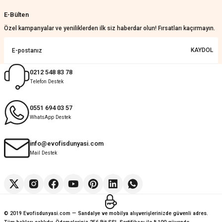
Güzel bir site
E-Bülten
KeRiM BeRBeR | 16/07/2026
Özel kampanyalar ve yeniliklerden ilk siz haberdar olun! Fırsatları kaçırmayın.
Sorunsuz ve güvenilir
KAYDOL
Muhammed Adsiz | 14/07/2026
0212 548 83 78
Telefon Destek
Kolay
G... K... | 14/07/2026
0551 694 03 57
WhatsApp Destek
Deneyimini Paylaş
Diğer yorumları göster
info@evofisdunyasi.com
Mail Destek
© 2019 Evofisdunyasi.com — Sandalye ve mobilya alışverişlerinizde güvenli adres.