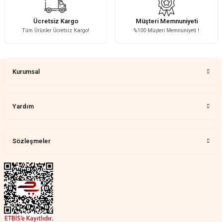
H... A... | 31/07/2026
Ücretsiz Kargo
Müşteri Memnuniyeti
Tüm Ürünler Ücretsiz Kargo!
%100 Müşteri Memnuniyeti !
Çok memnun kaldım
Gönder
Demet Ünal | 27/07/2026
Kurumsal
Memnun kaldık allah razı olsu
Aylin Tetik | 25/07/2026
Yardım
Harika bir ürün, çok beğendim.
Mağazadan çok memnun
kaldım.WhatsApp'tan cevap hemen
verirler, çok yardım ederler.
Sözleşmeler
Teslim çok çabuk geldi. Montaj çok
kolaydı. Her şeyi dört dört oldu
Nathalie Prevost | 22/07/2026
Çok ilgililerdi
Merve Özen | 17/07/2026