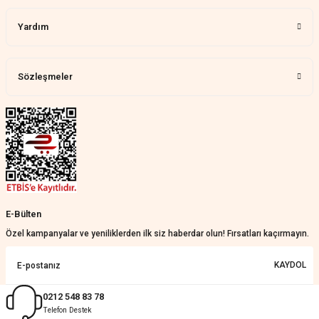
Aylin Tetik | 25/07/2026
Yardım
Harika bir ürün, çok beğendim.
Mağazadan çok memnun
kaldım.WhatsApp'tan cevap hemen
verirler, çok yardım ederler.
Sözleşmeler
Teslim çok çabuk geldi. Montaj çok
kolaydı. Her şeyi dört dört oldu
Nathalie Prevost | 22/07/2026
Çok ilgililerdi
Merve Özen | 17/07/2026
Güzel bir site
E-Bülten
KeRiM BeRBeR | 16/07/2026
Özel kampanyalar ve yeniliklerden ilk siz haberdar olun! Fırsatları kaçırmayın.
Sorunsuz ve güvenilir
KAYDOL
Muhammed Adsiz | 14/07/2026
0212 548 83 78
Telefon Destek