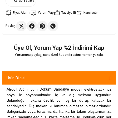
Kargo Bedava
Fiyat Alarmı
Yorum Yap
Tavsiye Et
Karşılaştır
ler
rı
ları
Paylaş:
r
i
arı
r
Üye Ol, Yorum Yap %2 İndirimi Kap
kımları
ları
Yorumunu paylaş, sana özel kupon fırsatını hemen yakala.
sa Sandalye
Ürün Bilgisi
Afrodit Alüminyum
Döküm Sandalye
modeli elektrostatik toz
boya ile boyanmaktadır. İç ve dış mekana uygundur.
Bulunduğu mekana özellik ve hoş bir duruş katacak bir
sandalyedir. Dış mekan kullanımda olmazsa olmazlardandır.
Bahçenizde veya terasınız da harika bir takım oluşturmanıza
imkan sağlamaktadır. 1. kalite malzeme ile üretilmiş olup her