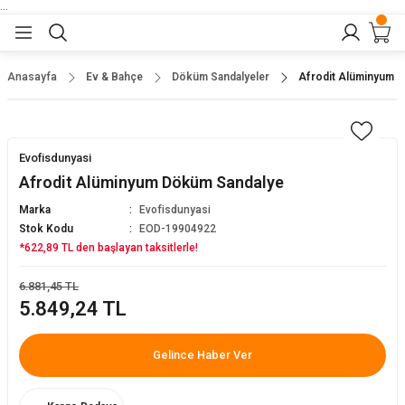
...
Geri Dön
Geri Dön
Geri Dön
Geri Dön
Geri Dön
lar
nler
Anasayfa
Ev & Bahçe
Döküm Sandalyeler
Afrodit Alüminyum 
eler
ları
r
er
Evofisdunyasi
eler
ğu
r
Afrodit Alüminyum Döküm Sandalye
Marka
Evofisdunyasi
arı
Stok Kodu
EOD-19904922
*622,89 TL den başlayan taksitlerle!
yeler
ı
r
aları
6.881,45 TL
5.849,24 TL
eler
pları
 Sandalyesi
Gelince Haber Ver
er
alyeleri
tuklar
dalyeler
arı
baları