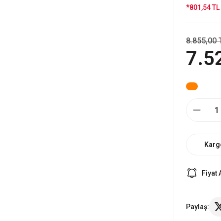
*801,54 TL 
8.855,00 
7.5
Karg
Fiyat 
Paylaş: