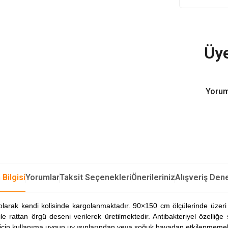
Üye
Yorum
 Bilgisi
Yorumlar
Taksit Seçenekleri
Önerileriniz
Alışveriş Den
rak kendi kolisinde kargolanmaktadır. 90×150 cm ölçülerinde üzeri
le rattan örgü deseni verilerek üretilmektedir. Antibakteriyel özell
için kullanıma uygun uv ışınlarından veya soğuk havadan etkilenmemek