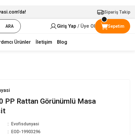
yasi.com’da!
Sipariş Takip
Giriş Yap
/ Üye Ol
ARA
Sepetim
rdımcı Ürünler
İletişim
Blog
nyasi
0 PP Rattan Görünümlü Masa
it
Evofisdunyasi
EOD-19903296