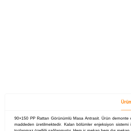
Ürün
90×150 PP Rattan Görünümlü Masa Antrasit. Ürün demonte ola
maddeden üretilmektedir. Kalan bölümler enjeksiyon sistemi i
tozlanmaz özelliği sağlanmıştır. Hem iç mekan hem dış mekan 