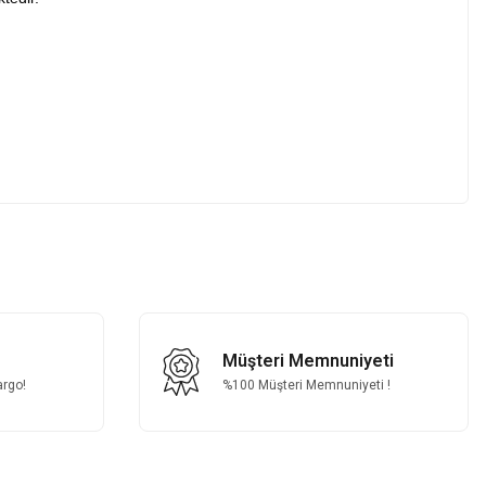
z.
Müşteri Memnuniyeti
argo!
%100 Müşteri Memnuniyeti !