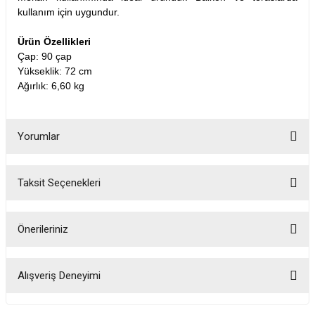
kullanım için uygundur.
Ürün Özellikleri
Çap: 90 çap
Yükseklik: 72 cm
Ağırlık: 6,60 kg
Yorumlar
Taksit Seçenekleri
Bu ürüne ilk yorumu siz yapın!
Önerileriniz
Yorum Yaz
Bu ürünün fiyat bilgisi, resim, ürün açıklamalarında ve diğer konularda
yetersiz gördüğünüz noktaları öneri formunu kullanarak tarafımıza
Alışveriş Deneyimi
iletebilirsiniz.
Görüş ve önerileriniz için teşekkür ederiz.
Fotoğrafta görünenin birebir aynısı,
kurulumu basit, sağlam