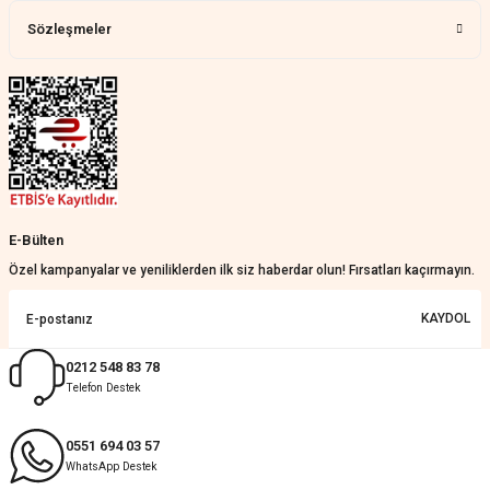
kaldım.WhatsApp'tan cevap hemen
verirler, çok yardım ederler.
Sözleşmeler
Teslim çok çabuk geldi. Montaj çok
kolaydı. Her şeyi dört dört oldu
Nathalie Prevost | 22/07/2026
Çok ilgililerdi
Merve Özen | 17/07/2026
Güzel bir site
E-Bülten
KeRiM BeRBeR | 16/07/2026
Özel kampanyalar ve yeniliklerden ilk siz haberdar olun! Fırsatları kaçırmayın.
Sorunsuz ve güvenilir
KAYDOL
Muhammed Adsiz | 14/07/2026
0212 548 83 78
Telefon Destek
Kolay
G... K... | 14/07/2026
0551 694 03 57
WhatsApp Destek