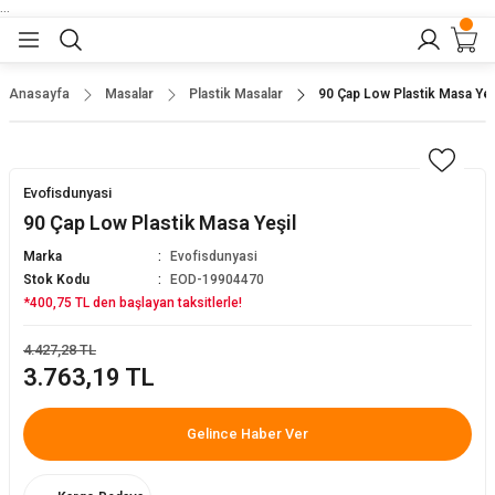
...
Geri Dön
Geri Dön
Geri Dön
Geri Dön
Geri Dön
lar
nler
Anasayfa
Masalar
Plastik Masalar
90 Çap Low Plastik Masa Yeş
eler
ları
r
er
Evofisdunyasi
eler
ğu
r
90 Çap Low Plastik Masa Yeşil
Marka
Evofisdunyasi
arı
Stok Kodu
EOD-19904470
*400,75 TL den başlayan taksitlerle!
yeler
ı
r
aları
4.427,28 TL
3.763,19 TL
eler
pları
 Sandalyesi
Gelince Haber Ver
er
alyeleri
tuklar
dalyeler
arı
baları