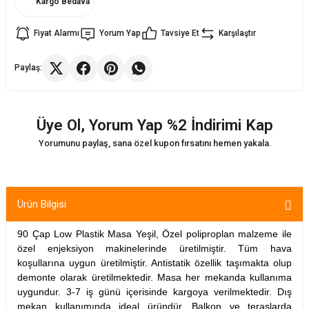
Kargo Bedava
Fiyat Alarmı
Yorum Yap
Tavsiye Et
Karşılaştır
ler
rı
ları
Paylaş:
r
i
arı
r
Üye Ol, Yorum Yap %2 İndirimi Kap
kımları
ları
Yorumunu paylaş, sana özel kupon fırsatını hemen yakala.
sa Sandalye
Ürün Bilgisi
90 Çap Low Plastik Masa Yeşil, Özel poliproplan malzeme ile
özel enjeksiyon makinelerinde üretilmiştir. Tüm hava
koşullarına uygun üretilmiştir. Antistatik özellik taşımakta olup
demonte olarak üretilmektedir.
Masa
her mekanda kullanıma
uygundur. 3-7 iş günü içerisinde kargoya verilmektedir. Dış
mekan kullanımında ideal üründür. Balkon ve teraslarda