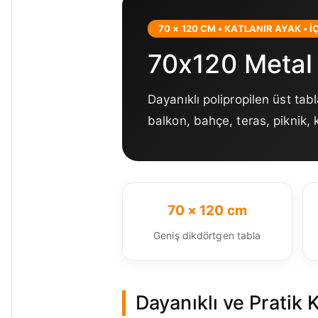
70 × 120 CM • KATLANIR AYAK • İ
70x120 Metal 
Dayanıklı polipropilen üst tabl
balkon, bahçe, teras, piknik, k
70 × 120 cm
Geniş dikdörtgen tabla
Dayanıklı ve Pratik 