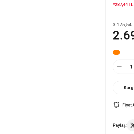
*287,44 TL 
3.175,54 
2.6
Karg
Fiyat 
Paylaş: