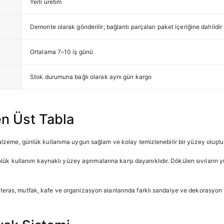
Yerli üretim
Demonte olarak gönderilir; bağlantı parçaları paket içeriğine dahildir
Ortalama 7–10 iş günü
Stok durumuna bağlı olarak aynı gün kargo
en Üst Tabla
alzeme, günlük kullanıma uygun sağlam ve kolay temizlenebilir bir yüzey oluştur
günlük kullanım kaynaklı yüzey aşınmalarına karşı dayanıklıdır. Dökülen sıvılar
eras, mutfak, kafe ve organizasyon alanlarında farklı sandalye ve dekorasyon