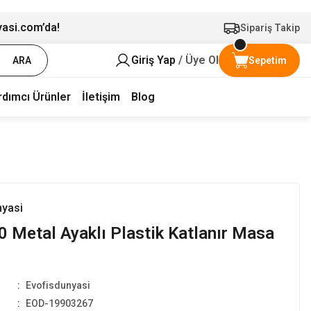
yasi.com’da!
Sipariş Takip
Giriş Yap
/ Üye Ol
ARA
Sepetim
rdımcı Ürünler
İletişim
Blog
nyasi
 Metal Ayaklı Plastik Katlanır Masa
Evofisdunyasi
EOD-19903267