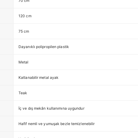
70 cm
120 cm
75 cm
Dayanıklı polipropilen plastik
Metal
Katlanabilir metal ayak
Teak
İç ve dış mekân kullanımına uygundur
Hafif nemli ve yumuşak bezle temizlenebilir