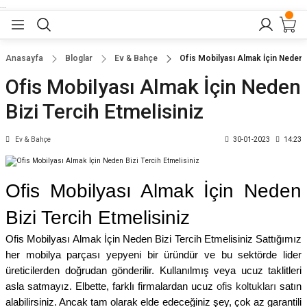
...
Geri Dön
Geri Dön
Geri Dön
Geri Dön
Geri Dön
lar
nler
Anasayfa
Bloglar
Ev & Bahçe
Ofis Mobilyası Almak İçin Neden B
Ofis Mobilyası Almak İçin Neden
eler
ları
r
er
Bizi Tercih Etmelisiniz
eler
ğu
r
Ev & Bahçe
30-01-2023
14:23
arı
Ofis Mobilyası Almak İçin Neden
yeler
ı
r
aları
Bizi Tercih Etmelisiniz
eler
pları
 Sandalyesi
Ofis Mobilyası Almak İçin Neden Bizi Tercih Etmelisiniz Sattığımız
her mobilya parçası yepyeni bir üründür ve bu sektörde lider
er
alyeleri
tuklar
üreticilerden doğrudan gönderilir. Kullanılmış veya ucuz taklitleri
asla satmayız. Elbette, farklı firmalardan ucuz
ofis koltukları
satın
alabilirsiniz. Ancak tam olarak elde edeceğiniz şey, çok az garantili
dalyeler
arı
baları