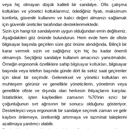
veya hiç olmayan düşük kaliteli bir sandalye. Ofis çalışma
koltukları ve yönetici koltuklarımız, ödediğiniz fiyatı, maksimum
ler
rı
ları
konforla, güvenilir kullanımı ve kalıcı değeri almanızı sağlamak
için güvenilir üreticiler tarafından desteklenmektedir.
r
i
Sizin için hangi tür sandalyenin uygun olduğundan emin değilseniz.
Aşağıdakileri göz önünde bulundurun. Hem evde hem de ofiste
bilgisayar başında geçirilen süre göz önüne alındığında. Bilinçli bir
arı
r
karar vermek sizin ve sağlığınız için hiç bu kadar önemli
olmamıştı. Seçtiğiniz sandalye kullanım amacınızı yansıtmalıdır.
kımları
ları
Örneğin ergonomik özelliklere sahip
bilgisayar koltukları
, bilgisayar
başında veya telefon başında günde dört ila sekiz saat geçirenler
sa Sandalye
için ideal bir seçimdir. Geleneksel ve yönetici koltukları en
muhteşem görünür ve genellikle yöneticilerin, yönetimin veya
genellikle ofiste ve dışında olan herkesin ihtiyaçlarını karşılar.
İstatistikler, işten kaybedilen zamanın %70’inin ezici bir
çoğunluğunun sırt ağrısının bir sonucu olduğunu gösteriyor.
Destekleyici veya ergonomik bir sandalye seçmek zaman ve gelir
kaybını önlemeye, üretkenliği artırmaya ve tazminat taleplerini
azaltmaya yardımcı olabilir.