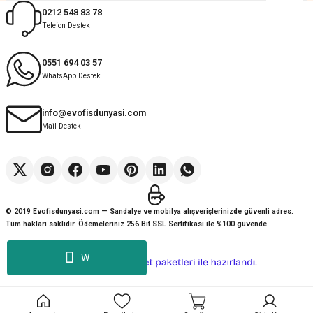
0212 548 83 78
Telefon Destek
0551 694 03 57
WhatsApp Destek
info@evofisdunyasi.com
Mail Destek
© 2019 Evofisdunyasi.com — Sandalye ve mobilya alışverişlerinizde güvenli adres.
Tüm hakları saklıdır. Ödemeleriniz 256 Bit SSL Sertifikası ile %100 güvende.
W
ideasoft
ile
e-
hazırlandı.
ticaret
paketleri