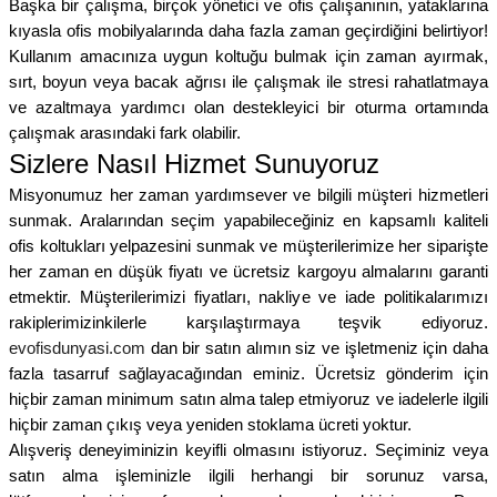
Başka bir çalışma, birçok yönetici ve ofis çalışanının, yataklarına
kıyasla ofis mobilyalarında daha fazla zaman geçirdiğini belirtiyor!
Kullanım amacınıza uygun koltuğu bulmak için zaman ayırmak,
sırt, boyun veya bacak ağrısı ile çalışmak ile stresi rahatlatmaya
ve azaltmaya yardımcı olan destekleyici bir oturma ortamında
çalışmak arasındaki fark olabilir.
Sizlere Nasıl Hizmet Sunuyoruz
Misyonumuz her zaman yardımsever ve bilgili müşteri hizmetleri
sunmak. Aralarından seçim yapabileceğiniz en kapsamlı kaliteli
ofis koltukları yelpazesini sunmak ve müşterilerimize her siparişte
her zaman en düşük fiyatı ve ücretsiz kargoyu almalarını garanti
etmektir. Müşterilerimizi fiyatları, nakliye ve iade politikalarımızı
rakiplerimizinkilerle karşılaştırmaya teşvik ediyoruz.
evofisdunyasi.com
dan bir satın alımın siz ve işletmeniz için daha
fazla tasarruf sağlayacağından eminiz. Ücretsiz gönderim için
hiçbir zaman minimum satın alma talep etmiyoruz ve iadelerle ilgili
hiçbir zaman çıkış veya yeniden stoklama ücreti yoktur.
Alışveriş deneyiminizin keyifli olmasını istiyoruz. Seçiminiz veya
satın alma işleminizle ilgili herhangi bir sorunuz varsa,