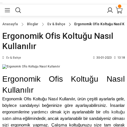
...
Geri Dön
Geri Dön
Geri Dön
Geri Dön
Geri Dön
lar
nler
Anasayfa
Bloglar
Ev & Bahçe
Ergonomik Ofis Koltuğu Nasıl Kull
Ergonomik Ofis Koltuğu Nasıl
eler
ları
r
er
Kullanılır
eler
ğu
r
Ev & Bahçe
30-01-2023
13:18
arı
Ergonomik Ofis Koltuğu Nasıl
yeler
ı
r
aları
Kullanılır
eler
pları
 Sandalyesi
Ergonomik Ofis Koltuğu Nasıl Kullanılır, ürün çeşitli ayarlarla gelir,
böylece sandalyeyi beğeninize göre ayarlayabilirsiniz. İnsanlar
er
alyeleri
tuklar
ergonomilerine yardımcı olmak için ayarlanabilir bir
ofis koltuğu
satın al
ma eğilimindedir, ancak ayarlanabilir bir sandalyeniz olması
sizi ergonomik yapmaz. Çalışma koltuğunuzu size tam olarak
dalyeler
arı
baları