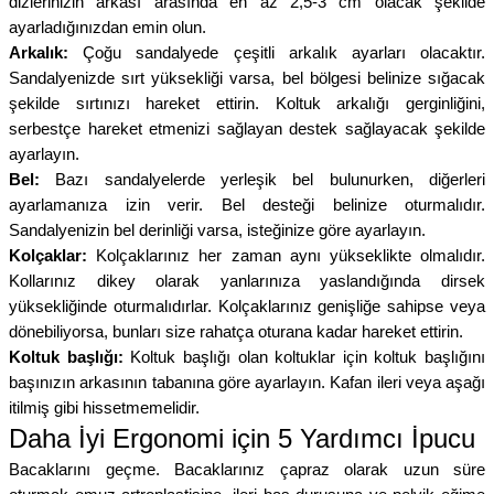
dizlerinizin arkası arasında en az 2,5-3 cm olacak şekilde
ayarladığınızdan emin olun.
Arkalık:
Çoğu sandalyede çeşitli arkalık ayarları olacaktır.
Sandalyenizde sırt yüksekliği varsa, bel bölgesi belinize sığacak
şekilde sırtınızı hareket ettirin. Koltuk arkalığı gerginliğini,
serbestçe hareket etmenizi sağlayan destek sağlayacak şekilde
ayarlayın.
Bel:
Bazı sandalyelerde yerleşik bel bulunurken, diğerleri
ayarlamanıza izin verir. Bel desteği belinize oturmalıdır.
Sandalyenizin bel derinliği varsa, isteğinize göre ayarlayın.
Kolçaklar:
Kolçaklarınız her zaman aynı yükseklikte olmalıdır.
Kollarınız dikey olarak yanlarınıza yaslandığında dirsek
yüksekliğinde oturmalıdırlar. Kolçaklarınız genişliğe sahipse veya
dönebiliyorsa, bunları size rahatça oturana kadar hareket ettirin.
Koltuk başlığı:
Koltuk başlığı olan koltuklar için koltuk başlığını
başınızın arkasının tabanına göre ayarlayın. Kafan ileri veya aşağı
itilmiş gibi hissetmemelidir.
Daha İyi Ergonomi için 5 Yardımcı İpucu
Bacaklarını geçme. Bacaklarınız çapraz olarak uzun süre