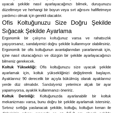
uyacak şekilde nasıl ayarlayacağınızı bilmek, duruşunuzu
düzeltmeye ve herhangi bir boyun veya sırt ağrısını hafifletmeye
ler
rı
ları
yardımcı olmak için gerekli olacaktır.
Ofis Koltuğunuzu Size Doğru Şekilde
r
i
Sığacak Şekilde Ayarlama
Ergonomik bir
çalışma koltuğu
nuz varsa ve rahatsızlık
arı
r
yaşıyorsanız, sandalyenizi doğru şekilde kullanmıyor olabilirsiniz.
Ergonomik bir ofis koltuğunun avantajlarından yararlanmak için,
kımları
ları
içine nasıl oturacağınızı ve düzgün bir şekilde ayarlayacağınızı
bilmeniz gerekecek.
sa Sandalye
Koltuk Yüksekliği:
Ofis koltuğunuzu size uyacak şekilde
ayarlamak için, koltuk yüksekliğinizi değiştirerek başlayın.
Ayaklarınız 90 derecelik bir açıyla bükülmüş olarak ayaklarınız
yerde düz olmalıdır.
Sandalye
niz yeterince alçak bir ayar
yapamıyorsa, ayaklık kullanmanızı öneririz.
Koltuk Derinliği:
Koltuğunuzda ayarlanabilir bir koltuk
mekanizması varsa, bunu doğru bir şekilde ayarlamak istersiniz.
Sırtınız sırtlığa yaslanacak şekilde, koltuğu, koltuğun kenarı ile